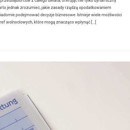
 przedsiębiorców z całego świata, oferując nie tylko dynamiczny
Warto jednak zrozumieć, jakie zasady rządzą opodatkowaniem
wiadomie podejmować decyzje biznesowe. Istnieje wiele możliwości
stref wolnocłowych, które mogą znacząco wpłynąć […]