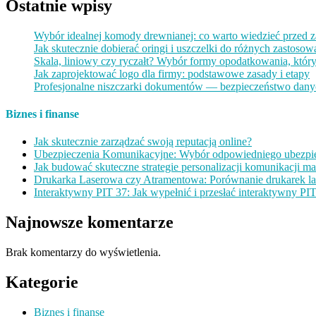
Ostatnie wpisy
Wybór idealnej komody drewnianej: co warto wiedzieć przed
Jak skutecznie dobierać oringi i uszczelki do różnych zastosow
Skala, liniowy czy ryczałt? Wybór formy opodatkowania, który
Jak zaprojektować logo dla firmy: podstawowe zasady i etapy
Profesjonalne niszczarki dokumentów — bezpieczeństwo dan
Biznes i finanse
Jak skutecznie zarządzać swoją reputacją online?
Ubezpieczenia Komunikacyjne: Wybór odpowiedniego ubezpie
Jak budować skuteczne strategie personalizacji komunikacji m
Drukarka Laserowa czy Atramentowa: Porównanie drukarek l
Interaktywny PIT 37: Jak wypełnić i przesłać interaktywny PIT
Najnowsze komentarze
Brak komentarzy do wyświetlenia.
Kategorie
Biznes i finanse