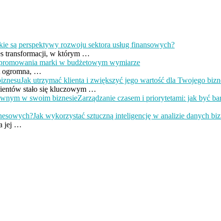
kie są perspektywy rozwoju sektora usług finansowych?
es transformacji, w którym …
 promowania marki w budżetowym wymiarze
st ogromna, …
Jak utrzymać klienta i zwiększyć jego wartość dla Twojego biz
lientów stało się kluczowym …
Zarządzanie czasem i priorytetami: jak być 
Jak wykorzystać sztuczną inteligencję w analizie danych b
a jej …