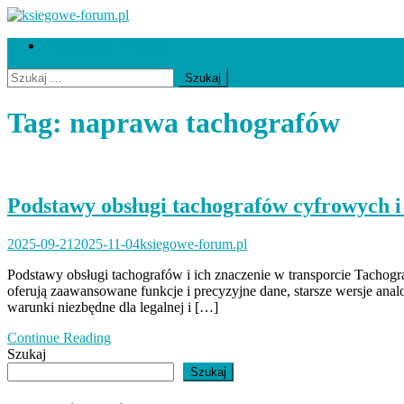
Skip
to
ksiegowe-forum.pl
Współpraca i kontakt
content
Szukaj:
Tag:
naprawa tachografów
Podstawy obsługi tachografów cyfrowych i
2025-09-21
2025-11-04
ksiegowe-forum.pl
Podstawy obsługi tachografów i ich znaczenie w transporcie Tachog
oferują zaawansowane funkcje i precyzyjne dane, starsze wersje anal
warunki niezbędne dla legalnej i […]
Continue Reading
Szukaj
Szukaj