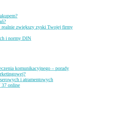
 zakupem?
ań?
 realnie zwiększy zyski Twojej firmy
ych i normy DIN
czenia komunikacyjnego – porady
arketingowej?
aserowych i atramentowych
 37 online