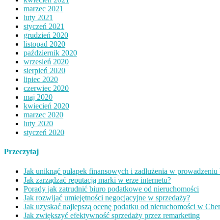
marzec 2021
luty 2021
styczeń 2021
grudzień 2020
listopad 2020
październik 2020
wrzesień 2020
sierpień 2020
lipiec 2020
czerwiec 2020
maj 2020
kwiecień 2020
marzec 2020
luty 2020
styczeń 2020
Przeczytaj
Jak uniknąć pułapek finansowych i zadłużenia w prowadzeniu 
Jak zarządzać reputacją marki w erze internetu?
Porady jak zatrudnić biuro podatkowe od nieruchomości
Jak rozwijać umiejętności negocjacyjne w sprzedaży?
Jak uzyskać najlepszą ocenę podatku od nieruchomości w Che
Jak zwiększyć efektywność sprzedaży przez remarketing