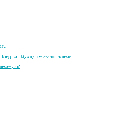
nesu
bardziej produktywnym w swoim biznesie
iznesowych?