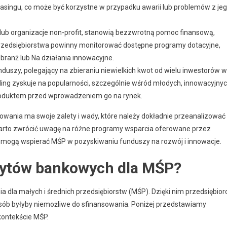
asingu, co może być korzystne w przypadku awarii lub problemów z je
lub organizacje non-profit, stanowią bezzwrotną pomoc finansową,
Przedsiębiorstwa powinny monitorować dostępne programy dotacyjne,
branż lub Na działania innowacyjne.
szy, polegający na zbieraniu niewielkich kwot od wielu inwestorów w
ding zyskuje na popularności, szczególnie wśród młodych, innowacyjny
produktem przed wprowadzeniem go na rynek.
nsowania ma swoje zalety i wady, które należy dokładnie przeanalizować
warto zwrócić uwagę na różne programy wsparcia oferowane przez
e mogą wspierać MŚP w pozyskiwaniu funduszy na rozwój i innowacje.
edytów bankowych dla MŚP?
dla małych i średnich przedsiębiorstw (MŚP). Dzięki nim przedsiębior
sób byłyby niemożliwe do sfinansowania. Poniżej przedstawiamy
ontekście MŚP.