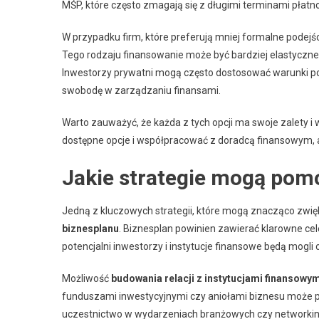
MŚP, które często zmagają się z długimi terminami płatn
W przypadku firm, które preferują mniej formalne podejś
Tego rodzaju finansowanie może być bardziej elastyczn
Inwestorzy prywatni mogą często dostosować warunki poż
swobodę w zarządzaniu finansami.
Warto zauważyć, że każda z tych opcji ma swoje zalety i
dostępne opcje i współpracować z doradcą finansowym, a
Jakie strategie mogą pom
Jedną z kluczowych strategii, które mogą znacząco zwi
biznesplanu
. Biznesplan powinien zawierać klarowne ce
potencjalni inwestorzy i instytucje finansowe będą mogli 
Możliwość
budowania relacji z instytucjami finansowy
funduszami inwestycyjnymi czy aniołami biznesu może 
uczestnictwo w wydarzeniach branżowych czy networki