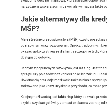
świadomą decyzję finansową, która najlepiej odpowiada
narzędziem wspierającym rozwój, ale wymagają także o
Jakie alternatywy dla kr
MŚP?
Małe i średnie przedsiębiorstwa (MŚP) często poszukują
operacyjnym oraz rozwojowym. Oprócz tradycyjnych kred
okazać się korzystniejsze dla firm, szczególnie tych, kt
dostępu do gotówki.
Jednym z popularnych rozwiązań jest
leasing
. Jest to 
sprzętu czy pojazdów bez konieczności ich zakupu. Leas
likwidnością oraz daje możliwość uaktualniania sprzętu
traktowane jako koszt uzyskania przychodu, co może pr
Kolejną możliwością jest
faktoring
, który pozwala przed
szybko uzyskać gotówkę, zamiast czekać na zapłatę od kl