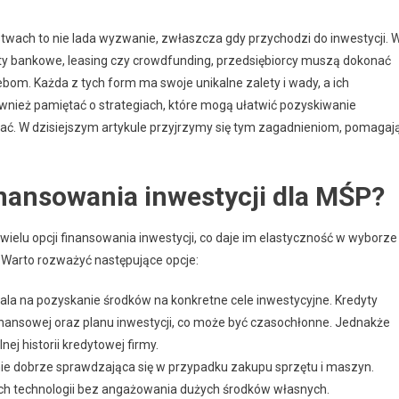
twach to nie lada wyzwanie, zwłaszcza gdy przychodzi do inwestycji. 
dyty bankowe, leasing czy crowdfunding, przedsiębiorcy muszą dokonać
bom. Każda z tych form ma swoje unikalne zalety i wady, a ich
wnież pamiętać o strategiach, które mogą ułatwić pozyskiwanie
kać. W dzisiejszym artykule przyjrzymy się tym zagadnieniom, pomagaj
inansowania inwestycji dla MŚP?
wielu opcji finansowania inwestycji, co daje im elastyczność w wyborze
 Warto rozważyć następujące opcje:
ala na pozyskanie środków na konkretne cele inwestycyjne. Kredyty
ansowej oraz planu inwestycji, co może być czasochłonne. Jednakże
j historii kredytowej firmy.
ie dobrze sprawdzająca się w przypadku zakupu sprzętu i maszyn.
ch technologii bez angażowania dużych środków własnych.