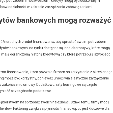
 jego potrzebom i możliwościom. Kredyty mogą być doskonałym
dpowiedzialności w zakresie zarządzania zobowiązaniami.
edytów bankowych mogą rozważyć
 różnorodnych źródeł finansowania, aby sprostać swoim potrzebom
ytów bankowych, na rynku dostępne są inne alternatywy, które mogą
óre mają ograniczoną historię kredytową czy które potrzebują szybkiego
forma finansowania, która pozwala firmom na korzystanie z określonego
ing może być korzystny, ponieważ umożliwia elastyczne zarządzanie
 po zakończeniu umowy. Dodatkowo, raty leasingowe są często
zynieść oszczędności podatkowe.
siębiorstwom na sprzedaż swoich należności. Dzięki temu, firmy mogą
ientów. Faktoring zwiększa płynność finansową, co jest kluczowe dla