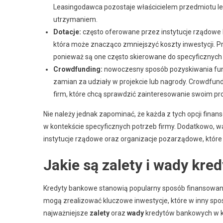
Leasingodawca pozostaje właścicielem przedmiotu le
utrzymaniem.
Dotacje:
często oferowane przez instytucje rządowe 
która może znacząco zmniejszyć koszty inwestycji. 
ponieważ są one często skierowane do specyficznych 
Crowdfunding:
nowoczesny sposób pozyskiwania fundu
zamian za udziały w projekcie lub nagrody. Crowdfun
firm, które chcą sprawdzić zainteresowanie swoim 
Nie należy jednak zapominać, że każda z tych opcji fina
w kontekście specyficznych potrzeb firmy. Dodatkowo, 
instytucje rządowe oraz organizacje pozarządowe, któr
Jakie są zalety i wady kr
Kredyty bankowe stanowią popularny sposób finansowania 
mogą zrealizować kluczowe inwestycje, które w inny spo
najważniejsze
zalety
oraz
wady
kredytów bankowych w k