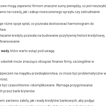
owe mogą zapewnić firmom znaczne sumy pieniędzy, co jest niezwykl
ówno na rozwój, jak i zakup nowoczesnego sprzętu czy zatrudnianie
ruje różne opcje spłat, co pozwala dostosować harmonogram do
stwa.
łacanie kredytu pozwala na budowanie pozytywnej historii kredytowej,
 finansowanie.
e
wady
, które warto wziąć pod uwagę:
 odsetek może znacząco obciążać finanse firmy, szczególnie w
pieczeń na majątku przedsiębiorstwa, co może być problematyczne 
lność.
 być czasochłonne i skomplikowane. Wymaga przygotowania
h przez bank kryteriów.
em zarówno zalety, jak i wady kredytów bankowych, aby podjąć