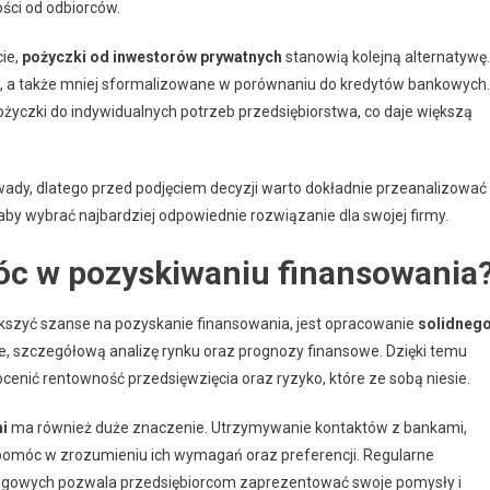
ości od odbiorców.
cie,
pożyczki od inwestorów prywatnych
stanowią kolejną alternatywę.
e, a także mniej sformalizowane w porównaniu do kredytów bankowych.
yczki do indywidualnych potrzeb przedsiębiorstwa, co daje większą
 wady, dlatego przed podjęciem decyzji warto dokładnie przeanalizować
by wybrać najbardziej odpowiednie rozwiązanie dla swojej firmy.
óc w pozyskiwaniu finansowania
ększyć szanse na pozyskanie finansowania, jest opracowanie
solidneg
le, szczegółową analizę rynku oraz prognozy finansowe. Dzięki temu
ocenić rentowność przedsięwzięcia oraz ryzyko, które ze sobą niesie.
mi
ma również duże znaczenie. Utrzymywanie kontaktów z bankami,
pomóc w zrozumieniu ich wymagań oraz preferencji. Regularne
ngowych pozwala przedsiębiorcom zaprezentować swoje pomysły i