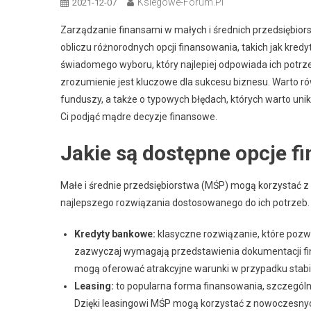
Ksiegowe-Forum.pl
2021-12-07
Zarządzanie finansami w małych i średnich przedsiębiors
obliczu różnorodnych opcji finansowania, takich jak kre
świadomego wyboru, który najlepiej odpowiada ich potrze
zrozumienie jest kluczowe dla sukcesu biznesu. Warto ró
funduszy, a także o typowych błędach, których warto uni
Ci podjąć mądre decyzje finansowe.
Jakie są dostępne opcje f
Małe i średnie przedsiębiorstwa (MŚP) mogą korzystać z 
najlepszego rozwiązania dostosowanego do ich potrzeb.
Kredyty bankowe:
klasyczne rozwiązanie, które pozw
zazwyczaj wymagają przedstawienia dokumentacji fin
mogą oferować atrakcyjne warunki w przypadku stabilne
Leasing:
to popularna forma finansowania, szczególn
Dzięki leasingowi MŚP mogą korzystać z nowoczesny