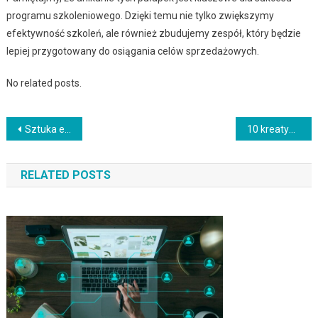
programu szkoleniowego. Dzięki temu nie tylko zwiększymy
efektywność szkoleń, ale również zbudujemy zespół, który będzie
lepiej przygotowany do osiągania celów sprzedażowych.
No related posts.
Nawigacja
Sztuka efektywnego zarządzania projektami budowlanymi
10 kreatywnych sposobów na zdobycie inwestorów dla Twojego startupu
wpisu
RELATED POSTS