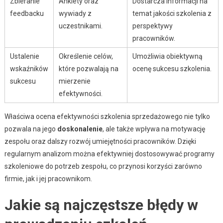
Zbieranie
Ankiety oraz
Dostarcza informacji na
feedbacku
wywiady z
temat jakości szkolenia z
uczestnikami.
perspektywy
pracowników.
Ustalenie
Określenie celów,
Umożliwia obiektywną
wskaźników
które pozwalają na
ocenę sukcesu szkolenia.
sukcesu
mierzenie
efektywności.
Właściwa ocena efektywności szkolenia sprzedażowego nie tylko
pozwala na jego
doskonalenie
, ale także wpływa na motywację
zespołu oraz dalszy rozwój umiejętności pracowników. Dzięki
regularnym analizom można efektywniej dostosowywać programy
szkoleniowe do potrzeb zespołu, co przynosi korzyści zarówno
firmie, jak i jej pracownikom.
Jakie są najczęstsze błędy w