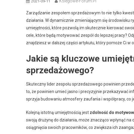
Ksiegowe-Forum.pl
2021-09-11
Zarządzanie zespołem sprzedażowym to nie tylko kwestia
działania. W dynamicznie zmieniającym się środowisku 
umiejętności, które pozwolą im skutecznie kierować swoi
cele, które będą motywować zespół do lepszej pracy? Od
znajdziesz w dalszej części artykułu, który pomoże Ci 
Jakie są kluczowe umiejęt
sprzedażowego?
Skuteczny lider zespołu sprzedażowego powinien przed
to, że powinien umieć jasno i precyzyjnie przekazywać i
sprzyja budowaniu atmosfery zaufania i współpracy, co 
Kolejną istotną umiejętnością jest
zdolność do motywow
swoją drużynę do działania, może znacząco wpłynąć na o
osiągnięcia swoich pracowników, co zwiększa ich zaangaż