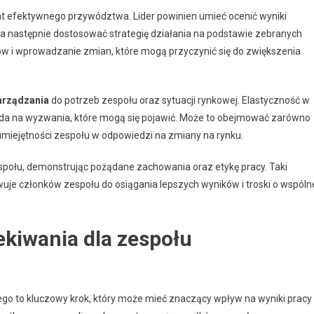
nt efektywnego przywództwa. Lider powinien umieć ocenić wyniki
 a następnie dostosować strategię działania na podstawie zebranych
w i wprowadzanie zmian, które mogą przyczynić się do zwiększenia
arządzania
do potrzeb zespołu oraz sytuacji rynkowej. Elastyczność w
wiada na wyzwania, które mogą się pojawić. Może to obejmować zarówno
 umiejętności zespołu w odpowiedzi na zmiany na rynku.
społu, demonstrując pożądane zachowania oraz etykę pracy. Taki
ywuje członków zespołu do osiągania lepszych wyników i troski o wspóln
ekiwania dla zespołu
go to kluczowy krok, który może mieć znaczący wpływ na wyniki pracy