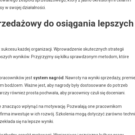
y w swojej działalności.
zedażowy do osiągania lepszych
ukcesu każdej organizacji. Wprowadzenie skutecznych strategii
szych wyników. Przyjrzyjmy się kilku sprawdzonym metodom, które
pracowników jest
system nagród
. Nawroty na wyniki sprzedaży, premi
m bodźcem. Ważne jest, aby nagrody były dostosowane do potrzeb
rczy również prosta pochwała, aby pracownicy czuli się doceniani.
e znacząco wpłynąć na motywację. Pozwalają one pracownikom
e firma inwestuje w ich rozwój. Szkolenia mogą dotyczyć zarówno techn
rzekłada się na lepsze wyniki.
ezbędny aspekt motywacji. Wspierająca i przyjazna kultura pracy