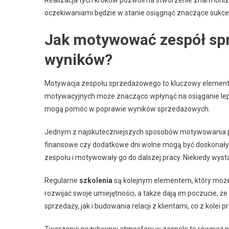
oczekiwaniami będzie w stanie osiągnąć znaczące sukces
Jak motywować zespół spr
wyników?
Motywacja zespołu sprzedażowego to kluczowy element s
motywacyjnych może znacząco wpłynąć na osiąganie lep
mogą pomóc w poprawie wyników sprzedażowych.
Jednym z najskuteczniejszych sposobów motywowania 
finansowe czy dodatkowe dni wolne mogą być doskonały
zespołu i motywowały go do dalszej pracy. Niekiedy wysta
Regularne
szkolenia
są kolejnym elementem, który moż
rozwijać swoje umiejętności, a także dają im poczucie, ż
sprzedaży, jak i budowania relacji z klientami, co z kolei p
Tworzenie pozytywnej atmosfery w zespole to również ni