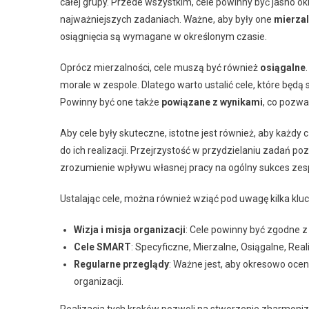
całej grupy. Przede wszystkim, cele powinny być jasno o
najważniejszych zadaniach. Ważne, aby były one
mierza
osiągnięcia są wymagane w określonym czasie.
Oprócz mierzalności, cele muszą być również
osiągalne
morale w zespole. Dlatego warto ustalić cele, które będą
Powinny być one także
powiązane z wynikami
, co pozwa
Aby cele były skuteczne, istotne jest również, aby każd
do ich realizacji. Przejrzystość w przydzielaniu zadań p
zrozumienie wpływu własnej pracy na ogólny sukces ze
Ustalając cele, można również wziąć pod uwagę kilka klu
Wizja i misja organizacji
: Cele powinny być zgodne z
Cele SMART
: Specyficzne, Mierzalne, Osiągalne, Rea
Regularne przeglądy
: Ważne jest, aby okresowo ocen
organizacji.
Realizacja tych kroków pozwoli na stworzenie zharmoni