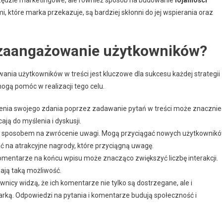
mi, które marka przekazuje, są bardziej skłonni do jej wspierania oraz
ą zaangażowanie użytkowników?
nia użytkowników w treści jest kluczowe dla sukcesu każdej strategii
mogą pomóc w realizacji tego celu.
nia swojego zdania poprzez zadawanie pytań w treści może znacznie
ją do myślenia i dyskusji.
 sposobem na zwrócenie uwagi. Mogą przyciągać nowych użytkownik
ć na atrakcyjne nagrody, które przyciągną uwagę.
komentarze na końcu wpisu może znacząco zwiększyć liczbę interakcji.
mają taką możliwość.
wnicy widzą, że ich komentarze nie tylko są dostrzegane, ale i
arką. Odpowiedzi na pytania i komentarze budują społeczność i