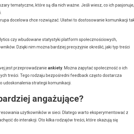
bszary tematyczne, które są dla nich ważne. Jeśli wiesz, co ich pasjonuje
.
grupa docelowa chce rozwiązać. Ułatwi to dostosowanie komunikacji tak
alytics czy wbudowane statystyki platform społecznościowych,
ików. Dzięki nim można bardziej precyzyjnie określić, jaki typ treści
ej jest przeprowadzanie
ankiety
. Można zapytać społeczność o ich
wych treści. Tego rodzaju bezpośredni feedback często dostarcza
 udoskonalenia strategii komunikacji.
jbardziej angażujące?
teresowania użytkowników w sieci. Dlatego warto eksperymentować z
ęcić do interakcji. Oto kilka rodzajów treści, które okazują się