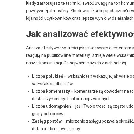
Kiedy zastosujesz te techniki, zwróć uwagę na ton komun
pozytywnej atmosfery. Zbudowanie silnej społeczności wo
lojalności użytkowników oraz lepsze wyniki w działaniac
Jak analizować efektywnoś
Analiza efektywności treści jest kluczowym elementem st
reagują na publikowane materiały. Istnieje wiele wskaźn
naszej komunikacji. Do najważniejszych z nich należą:
Liczba polubień
– wskaźnik ten wskazuje, jak wiele o
satysfakcji odbiorców.
Liczba komentarzy
– komentarze są dowodem na to, ż
dostarczyć cennych informacji zwrotnych.
Liczba udostępnień
– jeśli Twoje treści są często ud
grupy odbiorców.
Zasięg postów
– mierzenie zasięgu pozwala określić,
dotarciu do celowej grupy.