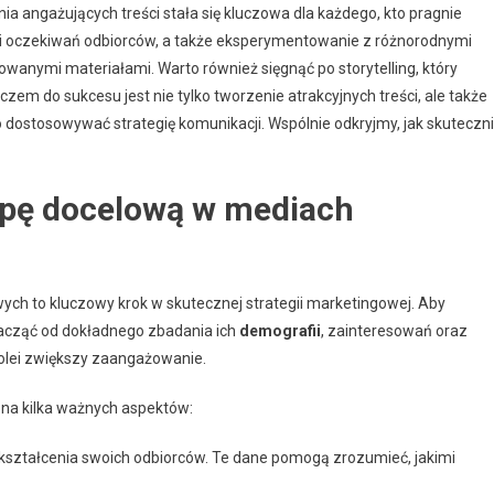
 angażujących treści stała się kluczowa dla każdego, kto pragnie
b i oczekiwań odbiorców, a także eksperymentowanie z różnorodnymi
wanymi materiałami. Warto również sięgnąć po storytelling, który
em do sukcesu jest nie tylko tworzenie atrakcyjnych treści, ale także
o dostosowywać strategię komunikacji. Wspólnie odkryjmy, jak skuteczn
upę docelową w mediach
ch to kluczowy krok w skutecznej strategii marketingowej. Aby
zacząć od dokładnego zbadania ich
demografii
, zainteresowań oraz
 kolei zwiększy zaangażowanie.
 na kilka ważnych aspektów:
 wykształcenia swoich odbiorców. Te dane pomogą zrozumieć, jakimi