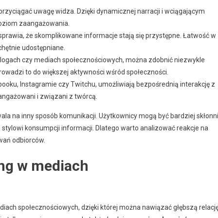
 przyciągać uwagę widza. Dzięki dynamicznej narracji i wciągającym
poziom zaangażowania.
 sprawia, że skomplikowane informacje stają się przystępne. Łatwość w
chętnie udostępniane.
 blogach czy mediach społecznościowych, można zdobnić niezwykle
owadzi to do większej aktywności wśród społeczności.
booku, Instagramie czy Twitchu, umożliwiają bezpośrednią interakcję z
aangażowani i związani z twórcą.
ala na inny sposób komunikacji. Użytkownicy mogą być bardziej skłonn
 i stylowi konsumpcji informacji. Dlatego warto analizować reakcje na
iwań odbiorców.
ing w mediach
mediach społecznościowych, dzięki której można nawiązać głębszą relacj