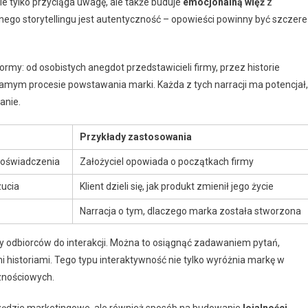
ie tylko przyciąga uwagę, ale także buduje
emocjonalną więź
z
go storytellingu jest autentyczność – opowieści powinny być szczere 
rmy: od osobistych anegdot przedstawicieli firmy, przez historie
samym procesie powstawania marki. Każda z tych narracji ma potencjał,
anie.
Przykłady zastosowania
doświadczenia
Założyciel opowiada o początkach firmy
zucia
Klient dzieli się, jak produkt zmienił jego życie
Narracja o tym, dlaczego marka została stworzona
ały odbiorców do interakcji. Można to osiągnąć zadawaniem pytań,
 historiami. Tego typu interaktywność nie tylko wyróżnia markę w
cznościowych.
narzędzie marketingowe, ale również sposób na budowanie
lojalności