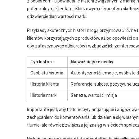
z odbiorcami. Opowiadanie historii związanych z marką n
potencjalnymi klientami. Kluczowym elementem skuteczne
odzwierciedlać wartości marki.
Przykłady skutecznych historii mogą przyjmować różne fo
klientów korzystających z produktów, aż po opowieści o 
aby zafascynować odbiorców i wzbudzić ich zainteresow
Typ historii
Najważniejsze cechy
Osobista historia
Autentyczność, emocje, osobiste 
Historia klienta
Referencje, sukces, pozytywne uc
Historia marki
Geneza, wartości, misja
Importante jest, aby historie były angażujące i angażow
zachęcaniem do komentowania lub dzielenia się własnymi
tłumie, ale również zwiększa jej zasięg w sieciach społe
Na koniec, warto pamiętać, że storytelling to nie tylko 