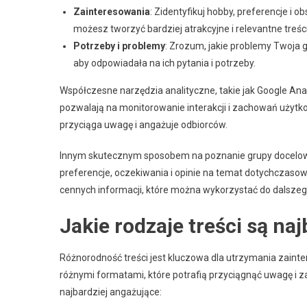
Zainteresowania
: Zidentyfikuj hobby, preferencje i o
możesz tworzyć bardziej atrakcyjne i relevantne treści
Potrzeby i problemy
: Zrozum, jakie problemy Twoja 
aby odpowiadała na ich pytania i potrzeby.
Współczesne narzędzia analityczne, takie jak Google An
pozwalają na monitorowanie interakcji i zachowań użytkown
przyciąga uwagę i angażuje odbiorców.
Innym skutecznym sposobem na poznanie grupy docelow
preferencje, oczekiwania i opinie na temat dotychczaso
cennych informacji, które można wykorzystać do dalszego
Jakie rodzaje treści są na
Różnorodność treści jest kluczowa dla utrzymania zain
różnymi formatami, które potrafią przyciągnąć uwagę i zach
najbardziej angażujące: