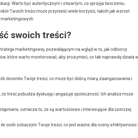
ikacji. Warto być autentycznym i otwartym, co sprzyja tworzeniu
kół Twoich treści może przynieść wiele korzyści, takich jak wzrost
h marketingowych.
ć swoich treści?
rategii marketingowej, pozwalającym na wgląd w to, jak odbiorcy
ików, które warto monitorować, aby zrozumieć, co tak naprawdę działa 
sób doceniło Twoje treści, co może być dobrą miarą zaangażowania i
e treść pobudza dyskusję i angażuje społeczność. Ich analiza może
ostępniane, oznacza to, że są wartościowe i interesujące dla szerszej
 ile osób zobaczyło Twoje treści, co jest ważne dla oceny efektywności