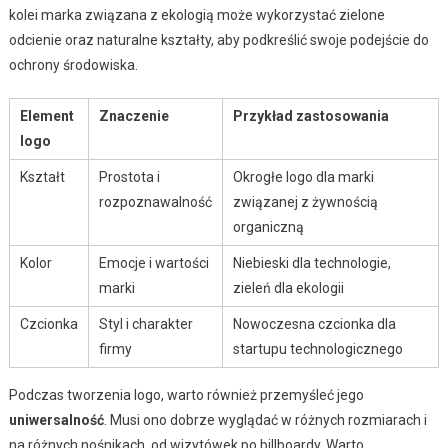
kolei marka związana z ekologią może wykorzystać zielone
odcienie oraz naturalne kształty, aby podkreślić swoje podejście do
ochrony środowiska.
Element
Znaczenie
Przykład zastosowania
logo
Kształt
Prostota i
Okrogłe logo dla marki
rozpoznawalność
związanej z żywnością
organiczną
Kolor
Emocje i wartości
Niebieski dla technologie,
marki
zieleń dla ekologii
Czcionka
Styl i charakter
Nowoczesna czcionka dla
firmy
startupu technologicznego
Podczas tworzenia logo, warto również przemyśleć jego
uniwersalność
. Musi ono dobrze wyglądać w różnych rozmiarach i
na różnych nośnikach, od wizytówek po billboardy. Warto