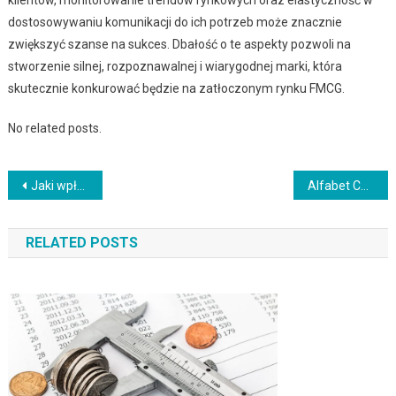
dostosowywaniu komunikacji do ich potrzeb może znacznie
zwiększyć szanse na sukces. Dbałość o te aspekty pozwoli na
stworzenie silnej, rozpoznawalnej i wiarygodnej marki, która
skutecznie konkurować będzie na zatłoczonym rynku FMCG.
No related posts.
Nawigacja
Jaki wpływ ma technologia na przyszłość małych i średnich przedsiębiorstw?
Alfabet Chiński: Poznaj tajniki i znaczenie chińskiego alfabetu
wpisu
RELATED POSTS