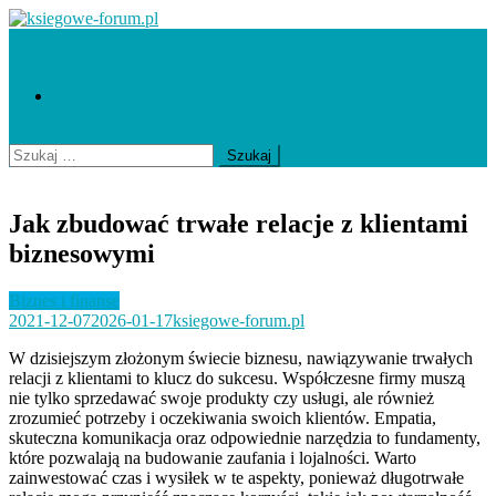
Skip
to
ksiegowe-forum.pl
content
Współpraca i kontakt
Szukaj:
Jak zbudować trwałe relacje z klientami
biznesowymi
Biznes i finanse
2021-12-07
2026-01-17
ksiegowe-forum.pl
W dzisiejszym złożonym świecie biznesu, nawiązywanie trwałych
relacji z klientami to klucz do sukcesu. Współczesne firmy muszą
nie tylko sprzedawać swoje produkty czy usługi, ale również
zrozumieć potrzeby i oczekiwania swoich klientów. Empatia,
skuteczna komunikacja oraz odpowiednie narzędzia to fundamenty,
które pozwalają na budowanie zaufania i lojalności. Warto
zainwestować czas i wysiłek w te aspekty, ponieważ długotrwałe