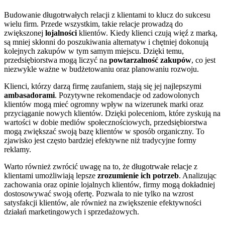
Budowanie długotrwałych relacji z klientami to klucz do sukcesu
wielu firm. Przede wszystkim, takie relacje prowadzą do
zwiększonej
lojalności
klientów. Kiedy klienci czują więź z marką,
są mniej skłonni do poszukiwania alternatyw i chętniej dokonują
kolejnych zakupów w tym samym miejscu. Dzięki temu,
przedsiębiorstwa mogą liczyć na
powtarzalność zakupów
, co jest
niezwykle ważne w budżetowaniu oraz planowaniu rozwoju.
Klienci, którzy darzą firmę zaufaniem, stają się jej najlepszymi
ambasadorami
. Pozytywne rekomendacje od zadowolonych
klientów mogą mieć ogromny wpływ na wizerunek marki oraz
przyciąganie nowych klientów. Dzięki poleceniom, które zyskują na
wartości w dobie mediów społecznościowych, przedsiębiorstwa
mogą zwiększać swoją bazę klientów w sposób organiczny. To
zjawisko jest często bardziej efektywne niż tradycyjne formy
reklamy.
Warto również zwrócić uwagę na to, że długotrwałe relacje z
klientami umożliwiają lepsze
zrozumienie ich potrzeb
. Analizując
zachowania oraz opinie lojalnych klientów, firmy mogą dokładniej
dostosowywać swoją ofertę. Pozwala to nie tylko na wzrost
satysfakcji klientów, ale również na zwiększenie efektywności
działań marketingowych i sprzedażowych.