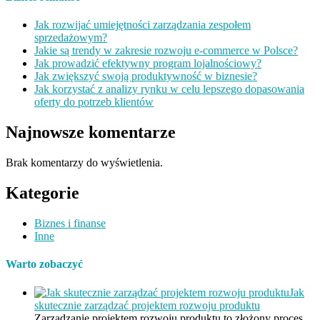
Jak rozwijać umiejętności zarządzania zespołem
sprzedażowym?
Jakie są trendy w zakresie rozwoju e-commerce w Polsce?
Jak prowadzić efektywny program lojalnościowy?
Jak zwiększyć swoją produktywność w biznesie?
Jak korzystać z analizy rynku w celu lepszego dopasowania
oferty do potrzeb klientów
Najnowsze komentarze
Brak komentarzy do wyświetlenia.
Kategorie
Biznes i finanse
Inne
Warto zobaczyć
Jak
skutecznie zarządzać projektem rozwoju produktu
Zarządzanie projektem rozwoju produktu to złożony proces,