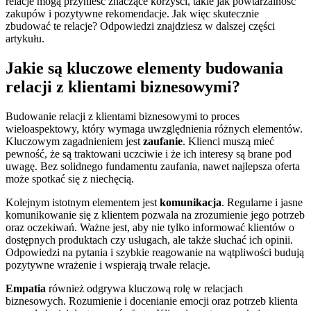
relacje mogą przynieść znaczące korzyści, takie jak powtarzalność
zakupów i pozytywne rekomendacje. Jak więc skutecznie
zbudować te relacje? Odpowiedzi znajdziesz w dalszej części
artykułu.
Jakie są kluczowe elementy budowania
relacji z klientami biznesowymi?
Budowanie relacji z klientami biznesowymi to proces
wieloaspektowy, który wymaga uwzględnienia różnych elementów.
Kluczowym zagadnieniem jest
zaufanie
. Klienci muszą mieć
pewność, że są traktowani uczciwie i że ich interesy są brane pod
uwagę. Bez solidnego fundamentu zaufania, nawet najlepsza oferta
może spotkać się z niechęcią.
Kolejnym istotnym elementem jest
komunikacja
. Regularne i jasne
komunikowanie się z klientem pozwala na zrozumienie jego potrzeb
oraz oczekiwań. Ważne jest, aby nie tylko informować klientów o
dostępnych produktach czy usługach, ale także słuchać ich opinii.
Odpowiedzi na pytania i szybkie reagowanie na wątpliwości budują
pozytywne wrażenie i wspierają trwałe relacje.
Empatia
również odgrywa kluczową rolę w relacjach
biznesowych. Rozumienie i docenianie emocji oraz potrzeb klienta