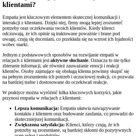
klientami?
Empatia jest kluczowym elementem skutecznej komunikacji i
interakcji z klientami. Dzięki niej, firmy mogą lepiej zrozumieć
potrzeby oraz oczekiwania swoich klientów. Kiedy klienci
odczuwają, że ich opinie są traktowane poważnie i brane pod
uwagę, czują się doceniani, co przekłada się na wzrost ich lojalności
wobec marki.
Jednym z podstawowych sposobów na rozwijanie empatii w
relacjach z klientami jest
aktywne słuchanie
. Oznacza to nie tylko
zbieranie informacji, ale również zauważanie emocji i reakcji
klientów. Osoby zajmujące się obsługą klienta powinny skupić się
na pełnym zrozumieniu ich potrzeb i uczuciowej reakcji, co pozwala
na bardziej trafne i dostosowane do oczekiwań reakcje.
W praktyce można wyróżnić kilka kluczowych korzyści, jakie
przynosi empatia w relacjach z klientami:
Lepsza komunikacja:
Empatia ułatwia nawiązywanie
kontaktu z klientem oraz budowanie zaufania, co prowadzi do
skuteczniejszej komunikacji.
Zwiększona satysfakcja:
Klienci, którzy czują, że ich
potrzeby są zrozumiane, są bardziej skłonni do pozytywnych
ocen usług i produktów.