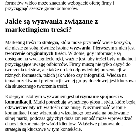
formatów wideo może znacznie wzbogacić ofertę firmy i
przyciągnąć szersze grono odbiorców.
Jakie są wyzwania związane z
marketingiem treści?
Marketing treści to strategia, która może przynieść wiele korzyści,
ale niesie za sobą również istotne
wyzwania
. Pierwszym z nich jest
tworzenie oryginalnych treści
. W dobie, gdy informacje są
dostępne na wyciągnięcie ręki, ważne jest, aby treści były unikalne i
przyciągające uwagę odbiorców. Firmy muszą nie tylko dążyć do
tworzenia tekstów, ale także do ich odpowiedniej prezentacji w
różnych formatach, takich jak wideo czy infografiki. Wiedza na
temat oczekiwań i preferencji swojej grupy docelowej jest kluczowa
dla skutecznego tworzenia treści.
Kolejnym istotnym wyzwaniem jest
utrzymanie spójności w
komunikacji
. Marki potrzebują wyraźnego głosu i stylu, które będą
odzwierciedlały ich wartości oraz misję. Niezmienność w tonie
komunikacji oraz wizerunku wizualnego pozwala na budowanie
silnej marki, podczas gdy zbyt duża zmienność może wprowadzać
chaos i dezorientację wśród klientów. Właściwe planowanie i
strategia są kluczowe w tym kontekście.