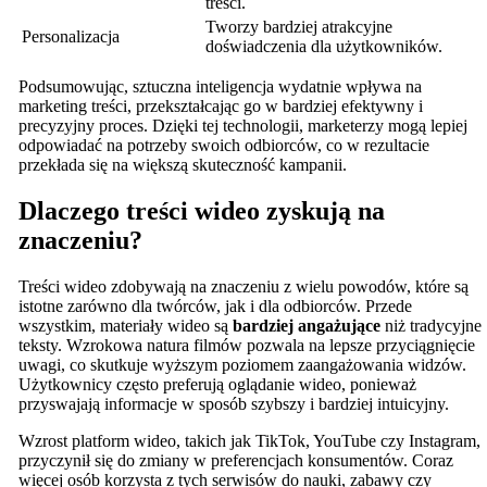
treści.
Tworzy bardziej atrakcyjne
Personalizacja
doświadczenia dla użytkowników.
Podsumowując, sztuczna inteligencja wydatnie wpływa na
marketing treści, przekształcając go w bardziej efektywny i
precyzyjny proces. Dzięki tej technologii, marketerzy mogą lepiej
odpowiadać na potrzeby swoich odbiorców, co w rezultacie
przekłada się na większą skuteczność kampanii.
Dlaczego treści wideo zyskują na
znaczeniu?
Treści wideo zdobywają na znaczeniu z wielu powodów, które są
istotne zarówno dla twórców, jak i dla odbiorców. Przede
wszystkim, materiały wideo są
bardziej angażujące
niż tradycyjne
teksty. Wzrokowa natura filmów pozwala na lepsze przyciągnięcie
uwagi, co skutkuje wyższym poziomem zaangażowania widzów.
Użytkownicy często preferują oglądanie wideo, ponieważ
przyswajają informacje w sposób szybszy i bardziej intuicyjny.
Wzrost platform wideo, takich jak TikTok, YouTube czy Instagram,
przyczynił się do zmiany w preferencjach konsumentów. Coraz
więcej osób korzysta z tych serwisów do nauki, zabawy czy