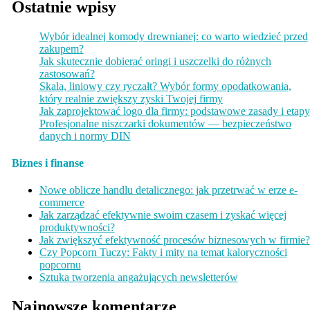
Ostatnie wpisy
Wybór idealnej komody drewnianej: co warto wiedzieć przed
zakupem?
Jak skutecznie dobierać oringi i uszczelki do różnych
zastosowań?
Skala, liniowy czy ryczałt? Wybór formy opodatkowania,
który realnie zwiększy zyski Twojej firmy
Jak zaprojektować logo dla firmy: podstawowe zasady i etapy
Profesjonalne niszczarki dokumentów — bezpieczeństwo
danych i normy DIN
Biznes i finanse
Nowe oblicze handlu detalicznego: jak przetrwać w erze e-
commerce
Jak zarządzać efektywnie swoim czasem i zyskać więcej
produktywności?
Jak zwiększyć efektywność procesów biznesowych w firmie?
Czy Popcorn Tuczy: Fakty i mity na temat kaloryczności
popcornu
Sztuka tworzenia angażujących newsletterów
Najnowsze komentarze