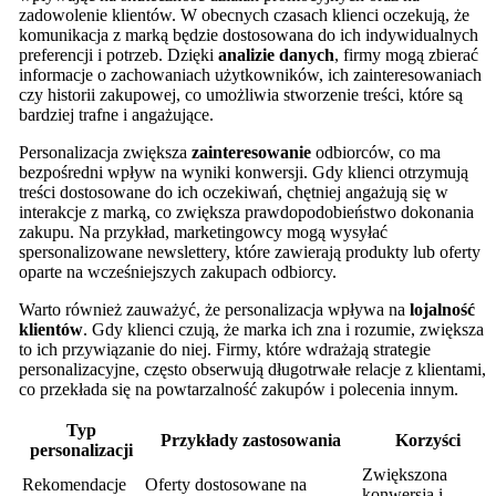
zadowolenie klientów. W obecnych czasach klienci oczekują, że
komunikacja z marką będzie dostosowana do ich indywidualnych
preferencji i potrzeb. Dzięki
analizie danych
, firmy mogą zbierać
informacje o zachowaniach użytkowników, ich zainteresowaniach
czy historii zakupowej, co umożliwia stworzenie treści, które są
bardziej trafne i angażujące.
Personalizacja zwiększa
zainteresowanie
odbiorców, co ma
bezpośredni wpływ na wyniki konwersji. Gdy klienci otrzymują
treści dostosowane do ich oczekiwań, chętniej angażują się w
interakcje z marką, co zwiększa prawdopodobieństwo dokonania
zakupu. Na przykład, marketingowcy mogą wysyłać
spersonalizowane newslettery, które zawierają produkty lub oferty
oparte na wcześniejszych zakupach odbiorcy.
Warto również zauważyć, że personalizacja wpływa na
lojalność
klientów
. Gdy klienci czują, że marka ich zna i rozumie, zwiększa
to ich przywiązanie do niej. Firmy, które wdrażają strategie
personalizacyjne, często obserwują długotrwałe relacje z klientami,
co przekłada się na powtarzalność zakupów i polecenia innym.
Typ
Przykłady zastosowania
Korzyści
personalizacji
Zwiększona
Rekomendacje
Oferty dostosowane na
konwersja i