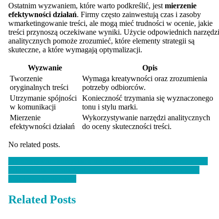
Ostatnim wyzwaniem, które warto podkreślić, jest
mierzenie
efektywności działań
. Firmy często zainwestują czas i zasoby
wmarketingowanie treści, ale mogą mieć trudności w ocenie, jakie
treści przynoszą oczekiwane wyniki. Użycie odpowiednich narzędz
analitycznych pomoże zrozumieć, które elementy strategii są
skuteczne, a które wymagają optymalizacji.
Wyzwanie
Opis
Tworzenie
Wymaga kreatywności oraz zrozumienia
oryginalnych treści
potrzeby odbiorców.
Utrzymanie spójności
Konieczność trzymania się wyznaczonego
w komunikacji
tonu i stylu marki.
Mierzenie
Wykorzystywanie narzędzi analitycznych
efektywności działań
do oceny skuteczności treści.
No related posts.
Nawigacja
Jak efektywnie korzystać z marketingu afiliacyjnego w biznesie?
Zdrobnienia Imienia Mateusz: Kreatywne zdrobnienia imienia
wpisu
Mateusz – propozycje
Related Posts