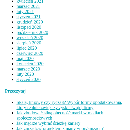
kwiecień 2021
marzec 2021
luty 2021
styczeń 2021
grudzień 2020
listopad 2020
październik 2020
wrzesień 2020
sierpień 2020
lipiec 2020
czerwiec 2020
maj 2020
kwiecień 2020
marzec 2020
luty 2020
styczeń 2020
Przeczytaj
Skala, liniowy czy ryczałt? Wybór formy opodatkowania,
który realnie zwiększy zyski Twojej firmy
Jak zbudować silną obecność marki w mediach
społecznościowych
Jak mądrze wybrać ścieżkę kariery
Jak zarządzać projektem zmiany w organizacji?