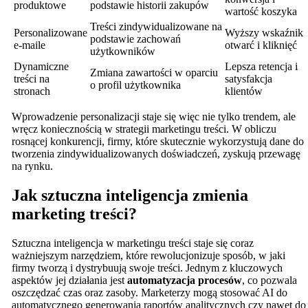
produktowe
podstawie historii zakupów
wartość koszyka
Treści zindywidualizowane na
Personalizowane
Wyższy wskaźnik
podstawie zachowań
e-maile
otwarć i kliknięć
użytkowników
Dynamiczne
Lepsza retencja i
Zmiana zawartości w oparciu
treści na
satysfakcja
o profil użytkownika
stronach
klientów
Wprowadzenie personalizacji staje się więc nie tylko trendem, ale
wręcz koniecznością w strategii marketingu treści. W obliczu
rosnącej konkurencji, firmy, które skutecznie wykorzystują dane do
tworzenia zindywidualizowanych doświadczeń, zyskują przewagę
na rynku.
Jak sztuczna inteligencja zmienia
marketing treści?
Sztuczna inteligencja w marketingu treści staje się coraz
ważniejszym narzędziem, które rewolucjonizuje sposób, w jaki
firmy tworzą i dystrybuują swoje treści. Jednym z kluczowych
aspektów jej działania jest
automatyzacja procesów
, co pozwala
oszczędzać czas oraz zasoby. Marketerzy mogą stosować AI do
automatycznego generowania raportów analitycznych czy nawet do