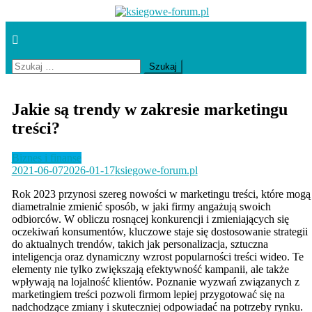
Skip
to
ksiegowe-forum.pl
content
Szukaj:
Jakie są trendy w zakresie marketingu
treści?
Biznes i finanse
2021-06-07
2026-01-17
ksiegowe-forum.pl
Rok 2023 przynosi szereg nowości w marketingu treści, które mogą
diametralnie zmienić sposób, w jaki firmy angażują swoich
odbiorców. W obliczu rosnącej konkurencji i zmieniających się
oczekiwań konsumentów, kluczowe staje się dostosowanie strategii
do aktualnych trendów, takich jak personalizacja, sztuczna
inteligencja oraz dynamiczny wzrost popularności treści wideo. Te
elementy nie tylko zwiększają efektywność kampanii, ale także
wpływają na lojalność klientów. Poznanie wyzwań związanych z
marketingiem treści pozwoli firmom lepiej przygotować się na
nadchodzące zmiany i skuteczniej odpowiadać na potrzeby rynku.