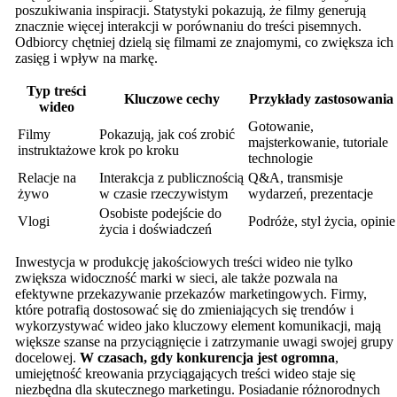
poszukiwania inspiracji. Statystyki pokazują, że filmy generują
znacznie więcej interakcji w porównaniu do treści pisemnych.
Odbiorcy chętniej dzielą się filmami ze znajomymi, co zwiększa ich
zasięg i wpływ na markę.
Typ treści
Kluczowe cechy
Przykłady zastosowania
wideo
Gotowanie,
Filmy
Pokazują, jak coś zrobić
majsterkowanie, tutoriale
instruktażowe
krok po kroku
technologie
Relacje na
Interakcja z publicznością
Q&A, transmisje
żywo
w czasie rzeczywistym
wydarzeń, prezentacje
Osobiste podejście do
Vlogi
Podróże, styl życia, opinie
życia i doświadczeń
Inwestycja w produkcję jakościowych treści wideo nie tylko
zwiększa widoczność marki w sieci, ale także pozwala na
efektywne przekazywanie przekazów marketingowych. Firmy,
które potrafią dostosować się do zmieniających się trendów i
wykorzystywać wideo jako kluczowy element komunikacji, mają
większe szanse na przyciągnięcie i zatrzymanie uwagi swojej grupy
docelowej.
W czasach, gdy konkurencja jest ogromna
,
umiejętność kreowania przyciągających treści wideo staje się
niezbędna dla skutecznego marketingu. Posiadanie różnorodnych