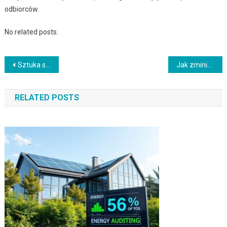
odbiorców.
No related posts.
Nawigacja
Sztuka skutecznego rekrutowania talentów
Jak zminimalizować podatki w przedsiębiorstwie?
wpisu
RELATED POSTS