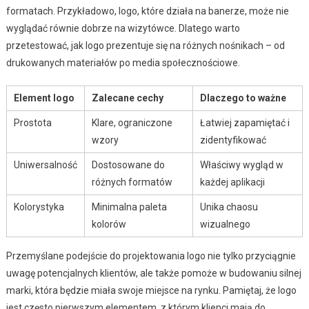
formatach. Przykładowo, logo, które działa na banerze, może nie
wyglądać równie dobrze na wizytówce. Dlatego warto
przetestować, jak logo prezentuje się na różnych nośnikach – od
drukowanych materiałów po media społecznościowe.
Element logo
Zalecane cechy
Dlaczego to ważne
Prostota
Klare, ograniczone
Łatwiej zapamiętać i
wzory
zidentyfikować
Uniwersalność
Dostosowane do
Właściwy wygląd w
różnych formatów
każdej aplikacji
Kolorystyka
Minimalna paleta
Unika chaosu
kolorów
wizualnego
Przemyślane podejście do projektowania logo nie tylko przyciągnie
uwagę potencjalnych klientów, ale także pomoże w budowaniu silnej
marki, która będzie miała swoje miejsce na rynku. Pamiętaj, że logo
jest często pierwszym elementem, z którym klienci mają do