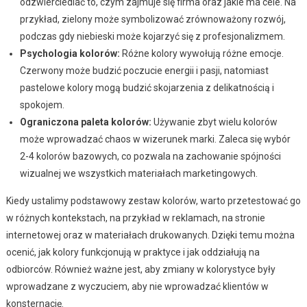
odzwierciedlać to, czym zajmuje się firma oraz jakie ma cele. Na
przykład, zielony może symbolizować zrównoważony rozwój,
podczas gdy niebieski może kojarzyć się z profesjonalizmem.
Psychologia kolorów:
Różne kolory wywołują różne emocje.
Czerwony może budzić poczucie energii i pasji, natomiast
pastelowe kolory mogą budzić skojarzenia z delikatnością i
spokojem.
Ograniczona paleta kolorów:
Używanie zbyt wielu kolorów
może wprowadzać chaos w wizerunek marki. Zaleca się wybór
2-4 kolorów bazowych, co pozwala na zachowanie spójności
wizualnej we wszystkich materiałach marketingowych.
Kiedy ustalimy podstawowy zestaw kolorów, warto przetestować go
w różnych kontekstach, na przykład w reklamach, na stronie
internetowej oraz w materiałach drukowanych. Dzięki temu można
ocenić, jak kolory funkcjonują w praktyce i jak oddziałują na
odbiorców. Również ważne jest, aby zmiany w kolorystyce były
wprowadzane z wyczuciem, aby nie wprowadzać klientów w
konsternację.