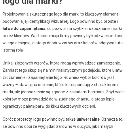
logo dla marki?
Projektowanie skutecznego logo dla marki to kluczowy element
budowania jej identyfikacji wizualnej. Logo powinno być
proste
i
łatwe do zapamiętania
, co pozwoli na szybkie rozpoznanie marki
przez klientów. Wartości i misja firmy powinny być odzwierciedlone
w jego designie, dlatego dobór wzorów oraz kolorów odgrywa tutaj
istotną rolę.
Unikaj złożonych wzorów, które mogą wprowadzać zamieszanie.
Zamiast tego skup się na minimalistycznym podejściu, które ułatwi
zrozumienie i zapamiętanie logo. Również wybór kolorów jest
ważny – stawiaj na odcienie, które korespondują z charakterem
marki, ale jednocześnie są zgodne z zasadami harmonii. Zbyt wiele
kolorów może prowadzić do wizualnego chaosu, dlatego lepiej
ograniczyć paletę barw do kilku kluczowych odcieni.
Oprócz prostoty, logo powinno być także
uniwersalne
. Oznacza to,
że powinno dobrze wyglądać zarówno w dużych, jak i małych