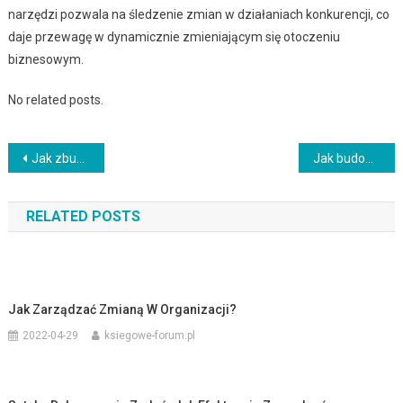
narzędzi pozwala na śledzenie zmian w działaniach konkurencji, co
daje przewagę w dynamicznie zmieniającym się otoczeniu
biznesowym.
No related posts.
Nawigacja
Jak zbudować markę osobistą jako przedsiębiorca
Jak budować wartość dodaną dla klienta?
wpisu
RELATED POSTS
Jak Zarządzać Zmianą W Organizacji?
2022-04-29
ksiegowe-forum.pl