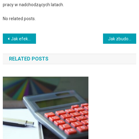
pracy w nadchodzących latach.
No related posts.
Nawigacja
Jak efektywnie wykorzystywać narzędzia do zdobywania leadów?
Jak zbudować markę osobistą jako przedsiębiorca
wpisu
RELATED POSTS