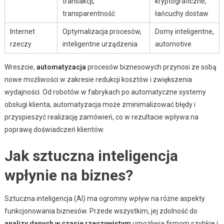
transakcji,
kryptograficzne,
transparentność
łańcuchy dostaw
Internet
Optymalizacja procesów,
Domy inteligentne,
rzeczy
inteligentne urządzenia
automotive
Wreszcie,
automatyzacja
procesów biznesowych przynosi ze sobą
nowe możliwości w zakresie redukcji kosztów i zwiększenia
wydajności. Od robotów w fabrykach po automatyczne systemy
obsługi klienta, automatyzacja może zminimalizować błędy i
przyspieszyć realizację zamówień, co w rezultacie wpływa na
poprawę doświadczeń klientów.
Jak sztuczna inteligencja
wpłynie na biznes?
Sztuczna inteligencja (AI) ma ogromny wpływ na różne aspekty
funkcjonowania biznesów. Przede wszystkim, jej zdolność do
analizy danych w czasie rzeczywistym
umożliwia firmom szybkie i