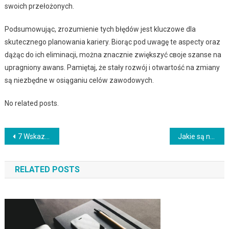
swoich przełożonych.
Podsumowując, zrozumienie tych błędów jest kluczowe dla
skutecznego planowania kariery. Biorąc pod uwagę te aspecty oraz
dążąc do ich eliminacji, można znacznie zwiększyć своje szanse na
upragniony awans. Pamiętaj, że stały rozwój i otwartość na zmiany
są niezbędne w osiąganiu celów zawodowych.
No related posts.
Nawigacja
7 Wskazówek, które sprawią, że Twoja strona będzie bardziej interesująca i atrakcyjna dla odwiedzających
Jakie są najważniejsze czynniki sukcesu w biznesie?
wpisu
RELATED POSTS