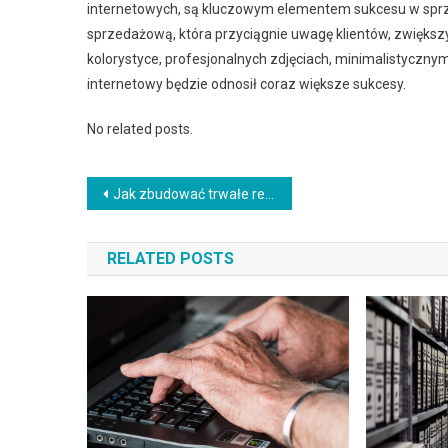
internetowych, są kluczowym elementem sukcesu w sprze
sprzedażową, która przyciągnie uwagę klientów, zwiększy 
kolorystyce, profesjonalnych zdjęciach, minimalistycznym d
internetowy będzie odnosił coraz większe sukcesy.
No related posts.
Nawigacja
Jak zbudować trwałe relacje biznesowe i zwiększyć swoją sieć kontaktów
wpisu
RELATED POSTS