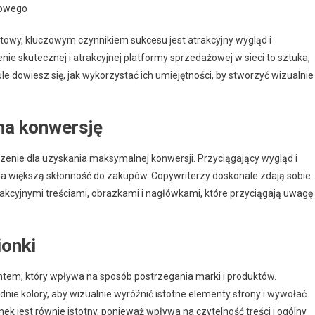
towego
etowy, kluczowym czynnikiem sukcesu jest atrakcyjny wygląd i
e skutecznej i atrakcyjnej platformy sprzedażowej w sieci to sztuka,
e dowiesz się, jak wykorzystać ich umiejętności, by stworzyć wizualnie
na konwersję
enie dla uzyskania maksymalnej konwersji. Przyciągający wygląd i
 na większą skłonność do zakupów. Copywriterzy doskonale zdają sobie
rakcyjnymi treściami, obrazkami i nagłówkami, które przyciągają uwagę
ionki
tem, który wpływa na sposób postrzegania marki i produktów.
nie kolory, aby wizualnie wyróżnić istotne elementy strony i wywołać
k jest równie istotny, ponieważ wpływa na czytelność treści i ogólny