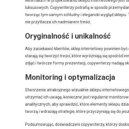
Minimalizm w projektowaniu sklepu internetowego jest 
luksusowych. Copywriterzy potrafią w sposób przemyślany 
tworząc tym samym schludny i elegancki wygląd sklepu. 
nie przytłacza ich nadmiarem treści.
Oryginalność i unikalność
Aby zaciekawić klientów, sklep internetowy powinien być o
starają się tworzyć treści, które wyróżniają się spośród
zdjęć i twórcze formy prezentacji, copywriterzy nadają 
Monitoring i optymalizacja
Stworzenie atrakcyjnego wizualnie sklepu internetowego 
utrzymać ich uwagę, konieczne jest regularne monitorowa
analitycznych, aby sprawdzić, które elementy sklepu dzia
tworzą i wdrażają strategie, które przyczyniają się do jes
Podsumowując, doświadczeni copywriterzy, którzy doskon