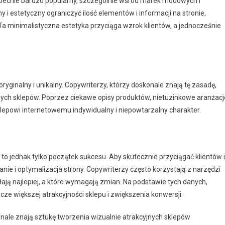
obecnie bardzo popularny, szczególnie wśród marek modowych i
i estetyczny ograniczyć ilość elementów i informacji na stronie,
Ta minimalistyczna estetyka przyciąga wzrok klientów, a jednocześnie
ryginalny i unikalny. Copywriterzy, którzy doskonale znają tę zasadę,
 innych sklepów. Poprzez ciekawe opisy produktów, nietuzinkowe aranżacj
sklepowi internetowemu indywidualny i niepowtarzalny charakter.
to jednak tylko początek sukcesu. Aby skutecznie przyciągać klientów i
nie i optymalizacja strony. Copywriterzy często korzystają z narzędzi
łają najlepiej, a które wymagają zmian. Na podstawie tych danych,
zcze większej atrakcyjności sklepu i zwiększenia konwersji.
ale znają sztukę tworzenia wizualnie atrakcyjnych sklepów