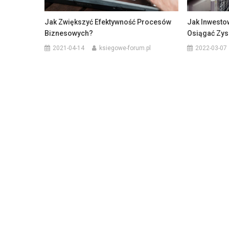
Jak Zwiększyć Efektywność Procesów
Jak Inwestow
Biznesowych?
Osiągać Zys
2021-04-14
ksiegowe-forum.pl
2022-03-07