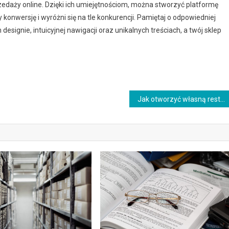
daży online. Dzięki ich umiejętnościom, można stworzyć platformę
konwersję i wyróżni się na tle konkurencji. Pamiętaj o odpowiedniej
esignie, intuicyjnej nawigacji oraz unikalnych treściach, a twój sklep
Jak otworzyć własną restaurację i odnieść sukces?