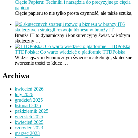
Cięcie Papieru: Techniki i narzędzia do precyzyjnego cięcia
papieru
Cięcie papieru to nie tylko prosta czynność, ale także sztuka,
…
6
skutecznych strategii rozwoju biznesu w branży IT
Branża IT to dynamiczny i konkurencyjny świat, w którym
skuteczny …
TTDPolska: Co warto wiedzieć o platformie TTDPolska
W dzisiejszym dynamicznym świecie marketingu, skuteczne
tworzenie treści to klucz …
Archiwa
kwiecień 2026
luty 2026
grudzień 2025
listopad 2025
październik 2025
wrzesień 2025
kwiecień 2025
czerwiec 2023
marzec 2023