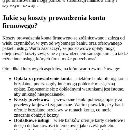
typu finansowania mogą pomóc w stabilizacji finansów firmy i
szybszym rozwoju.
Jakie są koszty prowadzenia konta
firmowego?
Koszty prowadzenia konta firmowego są zróżnicowane i zależą od
wielu czynników, w tym od wybranego banku oraz oferowanego
pakietu usług. Warto zaznaczyć, że podstawowe opłaty mogą
obejmować koszty związane z prowadzeniem samego konta, a także
różne inne usługi, których firma może potrzebować.
Oto kilka kluczowych aspektów, na które warto zwrócić uwagę:
Opłata za prowadzenie konta
– niektóre banki oferują konta
bezpłatne, podczas gdy inne mogą pobierać miesięczną
opłatę. Zapoznanie się z dokładnymi warunkami jest istotne,
aby uniknąć niespodzianek.
Koszty przelewów
– przeważnie banki pobierają opłaty za
przelewy krajowe i zagraniczne. Warto sprawdzić, czy bank
oferuje bezpłatne przelewy w ramach konta, co może
znacznie obniżyć koszty.
Dodatkowe usługi
– wiele banków oferuje karty debetowe i
dostęp do bankowości internetowej jako część pakietu.