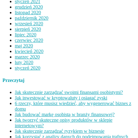
styczeń 2021
grudzień 2020
listopad 2020
październik 2020
wrzesień 2020
sierpień 2020
lipiec 2020
czerwiec 2020
maj 2020
kwiecień 2020
marzec 2020
luty 2020
styczeń 2020
Przeczytaj
Jak skutecznie zarządzać swoimi finansami osobistymi?
Jak inwestować w kryptowaluty i osiągać zyski
6 rzeczy, które musisz wiedzieć, aby wygenerować biznes z
domu
Jak budować markę osobistą w branży finansowej?
Jak tworzyć skuteczne opisy produktów w sklepie
internetowym?
Jak skutecznie zarządzać ryzykiem w biznesie
Jak korzystać z analizy danych do podejmowania trafnych