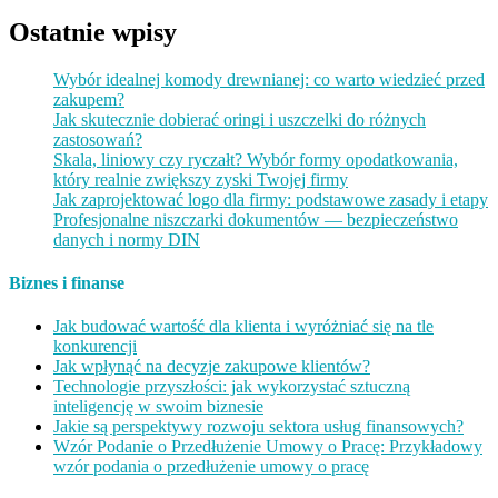
Ostatnie wpisy
Wybór idealnej komody drewnianej: co warto wiedzieć przed
zakupem?
Jak skutecznie dobierać oringi i uszczelki do różnych
zastosowań?
Skala, liniowy czy ryczałt? Wybór formy opodatkowania,
który realnie zwiększy zyski Twojej firmy
Jak zaprojektować logo dla firmy: podstawowe zasady i etapy
Profesjonalne niszczarki dokumentów — bezpieczeństwo
danych i normy DIN
Biznes i finanse
Jak budować wartość dla klienta i wyróżniać się na tle
konkurencji
Jak wpłynąć na decyzje zakupowe klientów?
Technologie przyszłości: jak wykorzystać sztuczną
inteligencję w swoim biznesie
Jakie są perspektywy rozwoju sektora usług finansowych?
Wzór Podanie o Przedłużenie Umowy o Pracę: Przykładowy
wzór podania o przedłużenie umowy o pracę