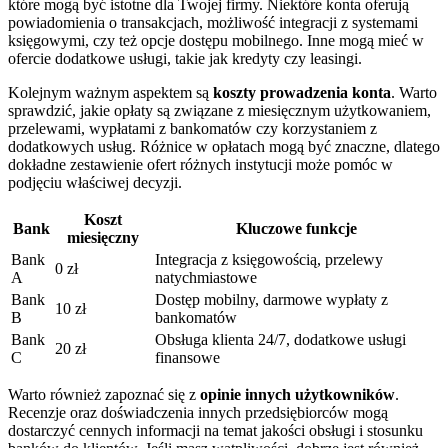
które mogą być istotne dla Twojej firmy. Niektóre konta oferują
powiadomienia o transakcjach, możliwość integracji z systemami
księgowymi, czy też opcje dostępu mobilnego. Inne mogą mieć w
ofercie dodatkowe usługi, takie jak kredyty czy leasingi.
Kolejnym ważnym aspektem są
koszty prowadzenia konta
. Warto
sprawdzić, jakie opłaty są związane z miesięcznym użytkowaniem,
przelewami, wypłatami z bankomatów czy korzystaniem z
dodatkowych usług. Różnice w opłatach mogą być znaczne, dlatego
dokładne zestawienie ofert różnych instytucji może pomóc w
podjęciu właściwej decyzji.
Koszt
Bank
Kluczowe funkcje
miesięczny
Bank
Integracja z księgowością, przelewy
0 zł
A
natychmiastowe
Bank
Dostęp mobilny, darmowe wypłaty z
10 zł
B
bankomatów
Bank
Obsługa klienta 24/7, dodatkowe usługi
20 zł
C
finansowe
Warto również zapoznać się z
opinie innych użytkowników
.
Recenzje oraz doświadczenia innych przedsiębiorców mogą
dostarczyć cennych informacji na temat jakości obsługi i stosunku