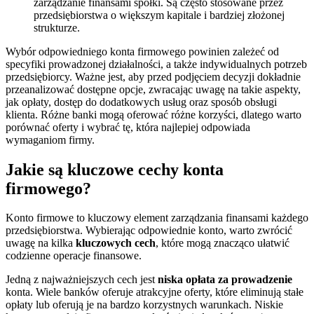
zarządzanie finansami spółki. Są często stosowane przez
przedsiębiorstwa o większym kapitale i bardziej złożonej
strukturze.
Wybór odpowiedniego konta firmowego powinien zależeć od
specyfiki prowadzonej działalności, a także indywidualnych potrzeb
przedsiębiorcy. Ważne jest, aby przed podjęciem decyzji dokładnie
przeanalizować dostępne opcje, zwracając uwagę na takie aspekty,
jak opłaty, dostęp do dodatkowych usług oraz sposób obsługi
klienta. Różne banki mogą oferować różne korzyści, dlatego warto
porównać oferty i wybrać tę, która najlepiej odpowiada
wymaganiom firmy.
Jakie są kluczowe cechy konta
firmowego?
Konto firmowe to kluczowy element zarządzania finansami każdego
przedsiębiorstwa. Wybierając odpowiednie konto, warto zwrócić
uwagę na kilka
kluczowych cech
, które mogą znacząco ułatwić
codzienne operacje finansowe.
Jedną z najważniejszych cech jest
niska opłata za prowadzenie
konta. Wiele banków oferuje atrakcyjne oferty, które eliminują stałe
opłaty lub oferują je na bardzo korzystnych warunkach. Niskie