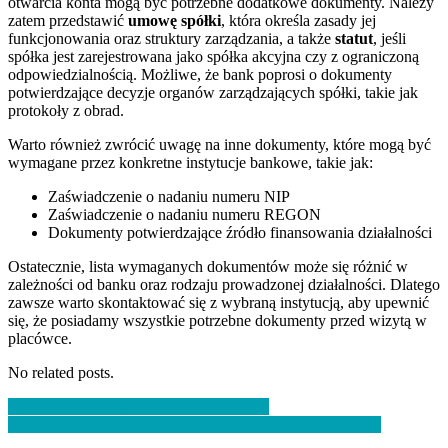
otwarcia konta mogą być potrzebne dodatkowe dokumenty. Należy
zatem przedstawić
umowę spółki
, która określa zasady jej
funkcjonowania oraz struktury zarządzania, a także
statut
, jeśli
spółka jest zarejestrowana jako spółka akcyjna czy z ograniczoną
odpowiedzialnością. Możliwe, że bank poprosi o dokumenty
potwierdzające decyzje organów zarządzających spółki, takie jak
protokoły z obrad.
Warto również zwrócić uwagę na inne dokumenty, które mogą być
wymagane przez konkretne instytucje bankowe, takie jak:
Zaświadczenie o nadaniu numeru NIP
Zaświadczenie o nadaniu numeru REGON
Dokumenty potwierdzające źródło finansowania działalności
Ostatecznie, lista wymaganych dokumentów może się różnić w
zależności od banku oraz rodzaju prowadzonej działalności. Dlatego
zawsze warto skontaktować się z wybraną instytucją, aby upewnić
się, że posiadamy wszystkie potrzebne dokumenty przed wizytą w
placówce.
No related posts.
Nawigacja
Jak z sukcesem zaplanować swój biznes?
Jak zbudować wspaniałą firmę o wysokiej produktywności
wpisu