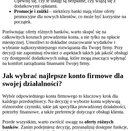
Upewnij się, czy te usługi są bezpłatne, czy wiążą się z
dodatkowymi opłatami.
Promocje i zniżki
– niektórzy banki mają różne oferty
promocyjne dla nowych klientów, co może być korzystne na
początek.
Porównując oferty różnych banków, warto skupić się na
całkowitych kosztach prowadzenia konta, a nie tylko na opłacie
miesięcznej. Umożliwi to dokładne oszacowanie wydatków i
wybranie najkorzystniejszego rozwiązania dla Twojej firmy. Przy
decyzji nie zapominaj również o aspektach takich jak jakość obsługi
czy dostępność dodatkowych usług, które mogą znacząco wpłynąć
na komfort zarządzania finansami Twojej firmy.
Jak wybrać najlepsze konto firmowe dla
swojej działalności?
Wybór odpowiedniego konta firmowego to kluczowy krok dla
każdego przedsiębiorcy. Na decyzję o wyborze konta wpływają
różnorodne czynniki, takie jak specyfika prowadzonej działalności,
potrzeby finansowe, a także preferencje dotyczące obsługi klienta.
Przede wszystkim, warto zwrócić uwagę na
oferty różnych
banków
. Zanim podejmiesz decyzję, przeanalizuj dostępne funkcje,