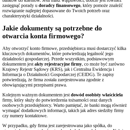
banków do klientów. Jeśli masz wątpliwości, dobrze jest również
zasięgnąć porady u
doradcy finansowego
, który pomoże znaleźć
rozwiązanie najlepiej dopasowane do Twoich potrzeb oraz
charakterystyki działalności.
Jakie dokumenty są potrzebne do
otwarcia konta firmowego?
Aby otworzyć konto firmowe, przedsiębiorca musi dostarczyć kilka
kluczowych dokumentów, które potwierdzają legalność jego
działalności gospodarczej. Przede wszystkim, podstawowym
dokumentem jest
akty rejestracyjne firmy
, co może być zarówno
Krajowy Rejestr Sądowy (KRS), jak i Centralna Ewidencja i
Informacja o Działalności Gospodarczej (CEIDG). Te zapisy
potwierdzają, że firma została zarejestrowana zgodnie z
obowiązującymi przepisami prawa.
Kolejnym ważnym dokumentem jest
dowód osobisty właściciela
firmy, który służy do potwierdzenia tożsamości oraz danych
osobowych przedsiębiorcy. Warto pamiętać, że banki mogą również
wymagać dodatkowych informacji, takich jak adres siedziby firmy
czy numery kontaktowe.
W przypadku, gdy firma jest zarejestrowana jako spółka, do