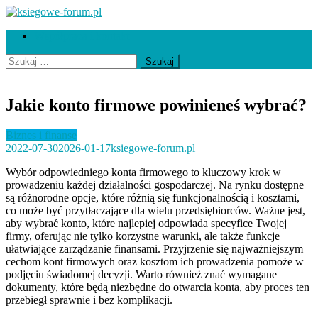
Skip
to
ksiegowe-forum.pl
Współpraca i kontakt
content
Szukaj:
Jakie konto firmowe powinieneś wybrać?
Biznes i finanse
2022-07-30
2026-01-17
ksiegowe-forum.pl
Wybór odpowiedniego konta firmowego to kluczowy krok w
prowadzeniu każdej działalności gospodarczej. Na rynku dostępne
są różnorodne opcje, które różnią się funkcjonalnością i kosztami,
co może być przytłaczające dla wielu przedsiębiorców. Ważne jest,
aby wybrać konto, które najlepiej odpowiada specyfice Twojej
firmy, oferując nie tylko korzystne warunki, ale także funkcje
ułatwiające zarządzanie finansami. Przyjrzenie się najważniejszym
cechom kont firmowych oraz kosztom ich prowadzenia pomoże w
podjęciu świadomej decyzji. Warto również znać wymagane
dokumenty, które będą niezbędne do otwarcia konta, aby proces ten
przebiegł sprawnie i bez komplikacji.