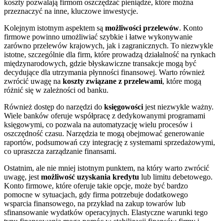
koszty pozwalają firmom oszczędzać pieniądze, które można
przeznaczyć na inne, kluczowe inwestycje.
Kolejnym istotnym aspektem są
możliwości przelewów
. Konto
firmowe powinno umożliwiać szybkie i łatwe wykonywanie
zarówno przelewów krajowych, jak i zagranicznych. To niezwykle
istotne, szczególnie dla firm, które prowadzą działalność na rynkach
międzynarodowych, gdzie błyskawiczne transakcje mogą być
decydujące dla utrzymania płynności finansowej. Warto również
zwrócić uwagę na
koszty związane z przelewami
, które mogą
różnić się w zależności od banku.
Również dostęp do narzędzi do
księgowości
jest niezwykle ważny.
Wiele banków oferuje współpracę z dedykowanymi programami
księgowymi, co pozwala na automatyzację wielu procesów i
oszczędność czasu. Narzędzia te mogą obejmować generowanie
raportów, podsumowań czy integrację z systemami sprzedażowymi,
co upraszcza zarządzanie finansami.
Ostatnim, ale nie mniej istotnym punktem, na który warto zwrócić
uwagę, jest
możliwość uzyskania kredytu
lub limitu debetowego.
Konto firmowe, które oferuje takie opcje, może być bardzo
pomocne w sytuacjach, gdy firma potrzebuje dodatkowego
wsparcia finansowego, na przykład na zakup towarów lub
sfinansowanie wydatków operacyjnych. Elastyczne warunki tego