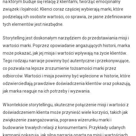
na którym buduje się relację z klientami, tworząc emocjonalny
związek i lojalność. Klienci coraz częściej wybierają marki, które
podzielają ich osobiste wartości, co sprawia, że jasne zdefiniowanie
tych elementów jest niezbędne.
Storytelling jest doskonałym narzędziem do przedstawiania misji i
wartości marki. Poprzez opowiadanie angażujących historii, marka
może pokazać, jak jej misja i wartości wpływają na życie klientów.
Tego rodzaju narracje powinny być autentyczne i przekonywujące,
co pozwala na lepsze zrozumienie tożsamości marki przez
odbiorców. Wartości i misja powinny być wplecione w historie, które
odzwierciedlają prawdziwe doświadczenia klientów oraz pokazują,
jak marka reaguje na ich potrzeby i wyzwania.
W kontekście storytellingu, skuteczne połączenie misji i wartości z
doświadczeniem klienta może przynieść wiele korzyści, takich jak
zwiększenie zaangażowania, poprawa wizerunku marki i
budowanie trwałych relacji z konsumentami. Przykłady udanych
kampanii pokazują, jak silna narracja oparta na misji i wartościach