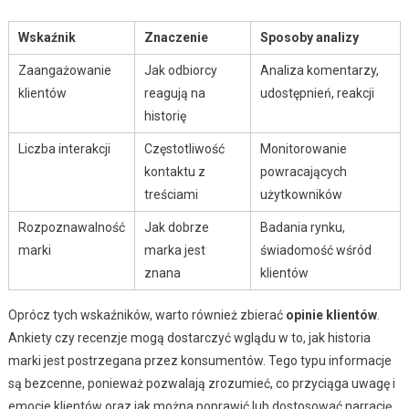
Wskaźnik
Znaczenie
Sposoby analizy
Zaangażowanie
Jak odbiorcy
Analiza komentarzy,
klientów
reagują na
udostępnień, reakcji
historię
Liczba interakcji
Częstotliwość
Monitorowanie
kontaktu z
powracających
treściami
użytkowników
Rozpoznawalność
Jak dobrze
Badania rynku,
marki
marka jest
świadomość wśród
znana
klientów
Oprócz tych wskaźników, warto również zbierać
opinie klientów
.
Ankiety czy recenzje mogą dostarczyć wglądu w to, jak historia
marki jest postrzegana przez konsumentów. Tego typu informacje
są bezcenne, ponieważ pozwalają zrozumieć, co przyciąga uwagę i
emocje klientów oraz jak można poprawić lub dostosować narrację,