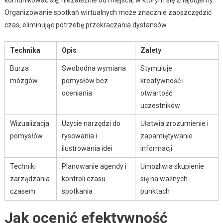
Organizowanie spotkań wirtualnych może znacznie zaoszczędzić
czas, eliminując potrzebę przekraczania dystansów.
Technika
Opis
Zalety
Burza
Swobodna wymiana
Stymuluje
mózgów
pomysłów bez
kreatywność i
oceniania
otwartość
uczestników
Wizualizacja
Użycie narzędzi do
Ułatwia zrozumienie i
pomysłów
rysowania i
zapamiętywanie
ilustrowania idei
informacji
Techniki
Planowanie agendy i
Umożliwia skupienie
zarządzania
kontroli czasu
się na ważnych
czasem
spotkania
punktach
Jak ocenić efektywność