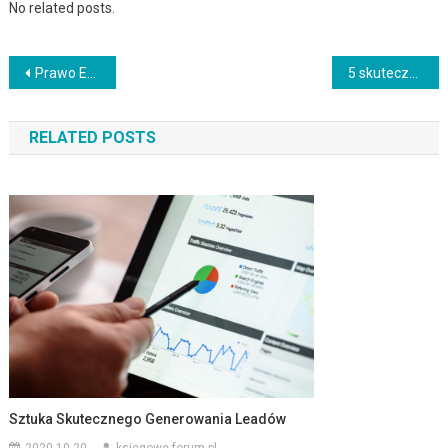
No related posts.
Nawigacja
Prawo Engla: Wprowadzenie do prawa Engla i jego zastosowania
5 skutecznych strategii promocji dla firm lokalnych
wpisu
RELATED POSTS
Sztuka Skutecznego Generowania Leadów