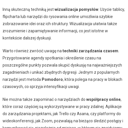
Inną skuteczną techniką jest
wizualizacja pomysłów
. Użycie tablicy,
flipcharta lub narzędzi do rysowania online umożliwia szybkie
zobrazowanie idei oraz ich struktury. Wizualizacja ułatwia także
zrozumienie i zapamiętywanie informacji, co jest istotne w
kontekście dalszej dyskusji.
Warto również zwrócić uwagę na
techniki zarządzania czasem
.
Przygotowanie agendy spotkania i określenie czasu na
poszczególne punkty pozwala skupić dyskusję na najważniejszych
zagadnieniach i unikać zbędnych dygresji. Jednym z popularnych
narzędzi jest metoda
Pomodoro
, która polega na pracy w blokach
czasowych, co sprzyja intensyfikacji uwagi.
Nie można także zapominać o narzędziach do
współpracy online
,
które coraz częściej są wykorzystywane w pracy zdalnej. Aplikacje
do zarządzania projektami, jak Trello czy Asana, czy platformy do
wideokonferencji, jak Zoom, pozwalają na bieżąco śledzić postępy i
komunikować się, niezależnie od miejsca, w którym się znajdujemy.