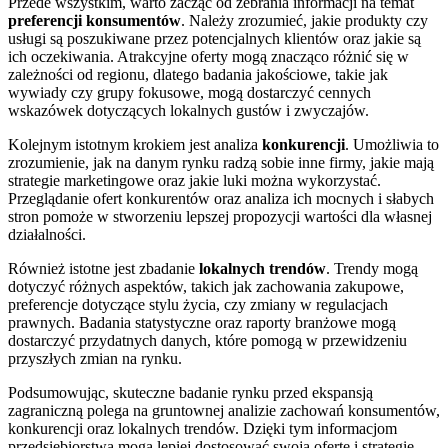
Przede wszystkim, warto zacząć od zebrania informacji na temat
preferencji konsumentów
. Należy zrozumieć, jakie produkty czy
usługi są poszukiwane przez potencjalnych klientów oraz jakie są
ich oczekiwania. Atrakcyjne oferty mogą znacząco różnić się w
zależności od regionu, dlatego badania jakościowe, takie jak
wywiady czy grupy fokusowe, mogą dostarczyć cennych
wskazówek dotyczących lokalnych gustów i zwyczajów.
Kolejnym istotnym krokiem jest analiza
konkurencji
. Umożliwia to
zrozumienie, jak na danym rynku radzą sobie inne firmy, jakie mają
strategie marketingowe oraz jakie luki można wykorzystać.
Przeglądanie ofert konkurentów oraz analiza ich mocnych i słabych
stron pomoże w stworzeniu lepszej propozycji wartości dla własnej
działalności.
Również istotne jest zbadanie
lokalnych trendów
. Trendy mogą
dotyczyć różnych aspektów, takich jak zachowania zakupowe,
preferencje dotyczące stylu życia, czy zmiany w regulacjach
prawnych. Badania statystyczne oraz raporty branżowe mogą
dostarczyć przydatnych danych, które pomogą w przewidzeniu
przyszłych zmian na rynku.
Podsumowując, skuteczne badanie rynku przed ekspansją
zagraniczną polega na gruntownej analizie zachowań konsumentów,
konkurencji oraz lokalnych trendów. Dzięki tym informacjom
przedsiębiorstwa mogą lepiej dostosować swoją ofertę i strategię