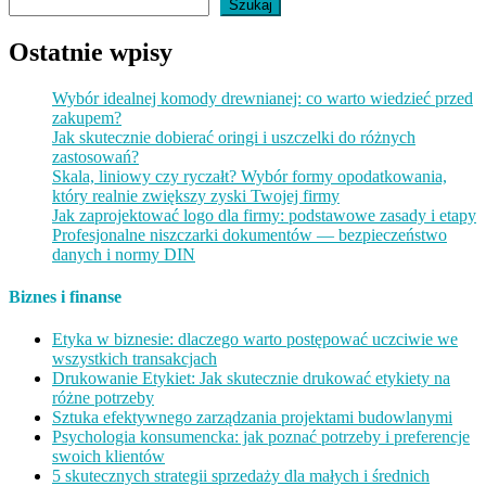
Szukaj
Ostatnie wpisy
Wybór idealnej komody drewnianej: co warto wiedzieć przed
zakupem?
Jak skutecznie dobierać oringi i uszczelki do różnych
zastosowań?
Skala, liniowy czy ryczałt? Wybór formy opodatkowania,
który realnie zwiększy zyski Twojej firmy
Jak zaprojektować logo dla firmy: podstawowe zasady i etapy
Profesjonalne niszczarki dokumentów — bezpieczeństwo
danych i normy DIN
Biznes i finanse
Etyka w biznesie: dlaczego warto postępować uczciwie we
wszystkich transakcjach
Drukowanie Etykiet: Jak skutecznie drukować etykiety na
różne potrzeby
Sztuka efektywnego zarządzania projektami budowlanymi
Psychologia konsumencka: jak poznać potrzeby i preferencje
swoich klientów
5 skutecznych strategii sprzedaży dla małych i średnich