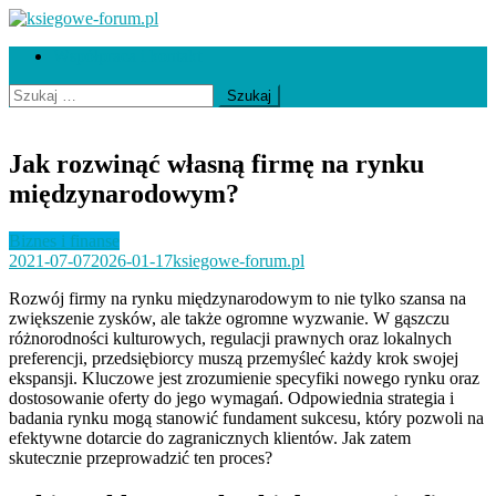
Skip
to
ksiegowe-forum.pl
Współpraca i kontakt
content
Szukaj:
Jak rozwinąć własną firmę na rynku
międzynarodowym?
Biznes i finanse
2021-07-07
2026-01-17
ksiegowe-forum.pl
Rozwój firmy na rynku międzynarodowym to nie tylko szansa na
zwiększenie zysków, ale także ogromne wyzwanie. W gąszczu
różnorodności kulturowych, regulacji prawnych oraz lokalnych
preferencji, przedsiębiorcy muszą przemyśleć każdy krok swojej
ekspansji. Kluczowe jest zrozumienie specyfiki nowego rynku oraz
dostosowanie oferty do jego wymagań. Odpowiednia strategia i
badania rynku mogą stanowić fundament sukcesu, który pozwoli na
efektywne dotarcie do zagranicznych klientów. Jak zatem
skutecznie przeprowadzić ten proces?