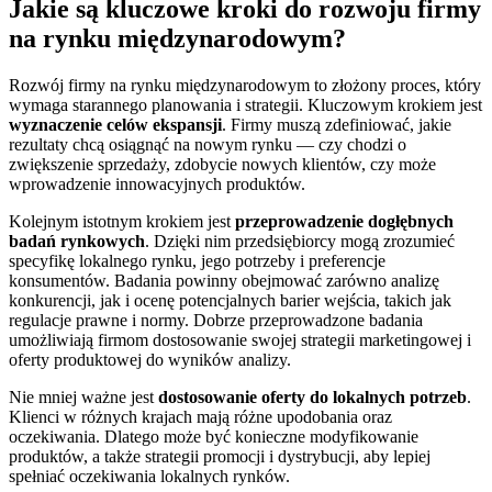
Jakie są kluczowe kroki do rozwoju firmy
na rynku międzynarodowym?
Rozwój firmy na rynku międzynarodowym to złożony proces, który
wymaga starannego planowania i strategii. Kluczowym krokiem jest
wyznaczenie celów ekspansji
. Firmy muszą zdefiniować, jakie
rezultaty chcą osiągnąć na nowym rynku — czy chodzi o
zwiększenie sprzedaży, zdobycie nowych klientów, czy może
wprowadzenie innowacyjnych produktów.
Kolejnym istotnym krokiem jest
przeprowadzenie dogłębnych
badań rynkowych
. Dzięki nim przedsiębiorcy mogą zrozumieć
specyfikę lokalnego rynku, jego potrzeby i preferencje
konsumentów. Badania powinny obejmować zarówno analizę
konkurencji, jak i ocenę potencjalnych barier wejścia, takich jak
regulacje prawne i normy. Dobrze przeprowadzone badania
umożliwiają firmom dostosowanie swojej strategii marketingowej i
oferty produktowej do wyników analizy.
Nie mniej ważne jest
dostosowanie oferty do lokalnych potrzeb
.
Klienci w różnych krajach mają różne upodobania oraz
oczekiwania. Dlatego może być konieczne modyfikowanie
produktów, a także strategii promocji i dystrybucji, aby lepiej
spełniać oczekiwania lokalnych rynków.