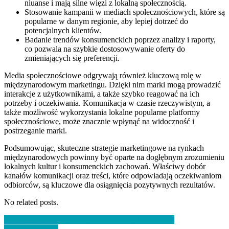
niuanse i mają silne więzi z lokalną społecznością.
Stosowanie kampanii w mediach społecznościowych, które są
popularne w danym regionie, aby lepiej dotrzeć do
potencjalnych klientów.
Badanie trendów konsumenckich poprzez analizy i raporty,
co pozwala na szybkie dostosowywanie oferty do
zmieniających się preferencji.
Media społecznościowe odgrywają również kluczową rolę w
międzynarodowym marketingu. Dzięki nim marki mogą prowadzić
interakcje z użytkownikami, a także szybko reagować na ich
potrzeby i oczekiwania. Komunikacja w czasie rzeczywistym, a
także możliwość wykorzystania lokalne popularne platformy
społecznościowe, może znacznie wpłynąć na widoczność i
postrzeganie marki.
Podsumowując, skuteczne strategie marketingowe na rynkach
międzynarodowych powinny być oparte na dogłębnym zrozumieniu
lokalnych kultur i konsumenckich zachowań. Właściwy dobór
kanałów komunikacji oraz treści, które odpowiadają oczekiwaniom
odbiorców, są kluczowe dla osiągnięcia pozytywnych rezultatów.
No related posts.
Nawigacja
Jak zbudować silną i wiarygodną markę dla swojego
przedsiębiorstwa