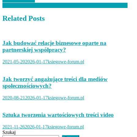
wpisu
5 kluczowych czynników sukcesu w prowadzeniu własnej firmy
Related Posts
Jak budować relacje biznesowe oparte na
partnerskiej współpracy?
2021-05-20
2026-01-17
ksiegowe-forum.pl
Jak tworzyć angażujące treści dla mediów
społecznościowych?
2020-08-21
2026-01-17
ksiegowe-forum.pl
Sztuka tworzenia wartościowych treści video
2021-11-26
2026-01-17
ksiegowe-forum.pl
Szukaj