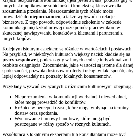
krajach bezpośrednia komunikacja jest preferowana, podczas gdy w
innych skomplikowane subtelności i kontekst są kluczowe dla
zrozumienia przesłania. Niezrozumienie tych różnic może
prowadzić do
nieporozumień
, a także wpływać na relacje
biznesowe. Z tego powodu odpowiednie szkolenie w zakresie
komunikacji międzykulturowej może pomóc pracownikom w
skutecznej nawiązywaniu kontaktów z klientami i partnerami z
innych krajów.
Kolejnym istotnym aspektem są różnice w wartościach i postawach.
Na przykład, w niektórych kulturach większy nacisk kładzie się na
pracy zespołowej
, podczas gdy w innych ceni się indywidualizm i
osobiste osiągnięcia. Zrozumienie, jakie wartości są istotne dla danej
społeczności, pozwala dostosować oferty i usługi w taki sposób, aby
lepiej odpowiadały na potrzeby lokalnych konsumentów.
Przykłady wyzwań związanych z różnicami kulturowymi obejmują:
Nieporozumienia w komunikacji werbalnej i niewerbalnej,
które mogą prowadzić do konfliktów.
Różnice w percepcji czasu, które mogą wpłynąć na terminy
dostaw oraz spotkania.
Wychowanie i umowy handlowe, które mogą być
postrzegane w różny sposób w różnych kulturach.
Współpraca z lokalnymi ekspertami lub konsultantami może być