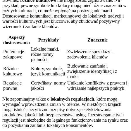
Również
różnice kulturowe
nie mogą zostać zignorowane. Na
przykład, pewne symbole lub kolory mogą mieć różne znaczenia w
różnych kulturach, co może wpłynąć na postrzeganie marki.
Dostosowanie komunikacji marketingowej do lokalnych tradycji i
wartości kulturowych jest kluczowe, aby zbudować pozytywny
wizerunek i zaufanie klientów.
Aspekty
Przykłady
Znaczenie
dostosowania
Lokalne marki,
Preferencje
Zwiększenie sprzedaży i
różne formy
zakupowe
zadowolenia klientów
płatności
Budowanie zaufania i
Różnice
Kolory, symbole,
zwiększenie identyfikacji z
kulturowe
język komunikacji
marką
Regulacje
Certyfikaty, normy
Unikanie konfliktów z prawem i
prawne
jakości
wdrażanie najlepszych praktyk
Nie zapominajmy także o
lokalnych regulacjach
, które mogą
wymagać wprowadzenia zmian w ofercie. W niektórych krajach
mogą istnieć specyficzne przepisy dotyczące etykietowania
produktów, jakości lub bezpieczeństwa usług. Przestrzeganie tych
regulacji jest niezbędne do legalnego funkcjonowania na rynku oraz
do pozyskania zaufania lokalnych konsumentów.