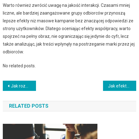
Warto również zwrócić uwagę na jakość interakcji. Czasami mniej
liczne, ale bardziej zaangażowane grupy odbiorców przynoszą
lepsze efekty niż masowe kampanie bez znaczącej odpowiedzi ze
strony użytkowników. Dlatego oceniając efekty współpracy, warto
spojrzeć na pełny obraz, nie ograniczając się jedynie do cyfr, lecz
także analizując, jak treści wpłynęły na postrzeganie marki przez jej
odbiorców.
No related posts.
Nawigacja
Jak rozwijać umiejętności sprzedaży online w e-commerce?
Jak efektywnie komunikować się w biznesie?
wpisu
RELATED POSTS