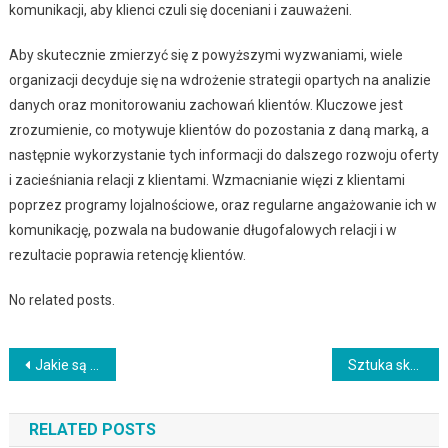
komunikacji, aby klienci czuli się doceniani i zauważeni.
Aby skutecznie zmierzyć się z powyższymi wyzwaniami, wiele
organizacji decyduje się na wdrożenie strategii opartych na analizie
danych oraz monitorowaniu zachowań klientów. Kluczowe jest
zrozumienie, co motywuje klientów do pozostania z daną marką, a
następnie wykorzystanie tych informacji do dalszego rozwoju oferty
i zacieśniania relacji z klientami. Wzmacnianie więzi z klientami
poprzez programy lojalnościowe, oraz regularne angażowanie ich w
komunikację, pozwala na budowanie długofalowych relacji i w
rezultacie poprawia retencję klientów.
No related posts.
Nawigacja
Jakie są perspektywy rozwoju rynku kryptowalut?
Sztuka skutecznego generowania leadów
wpisu
RELATED POSTS