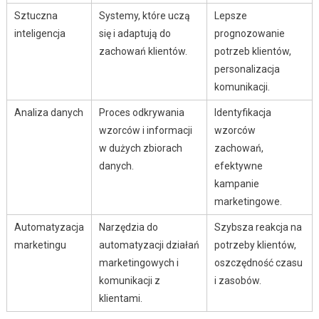
Sztuczna
Systemy, które uczą
Lepsze
inteligencja
się i adaptują do
prognozowanie
zachowań klientów.
potrzeb klientów,
personalizacja
komunikacji.
Analiza danych
Proces odkrywania
Identyfikacja
wzorców i informacji
wzorców
w dużych zbiorach
zachowań,
danych.
efektywne
kampanie
marketingowe.
Automatyzacja
Narzędzia do
Szybsza reakcja na
marketingu
automatyzacji działań
potrzeby klientów,
marketingowych i
oszczędność czasu
komunikacji z
i zasobów.
klientami.