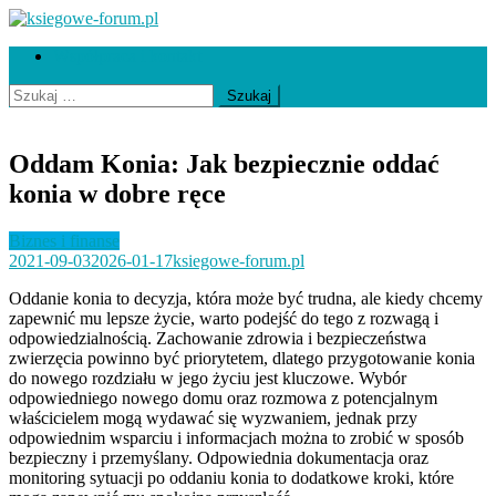
Skip
to
ksiegowe-forum.pl
Współpraca i kontakt
content
Szukaj:
Oddam Konia: Jak bezpiecznie oddać
konia w dobre ręce
Biznes i finanse
2021-09-03
2026-01-17
ksiegowe-forum.pl
Oddanie konia to decyzja, która może być trudna, ale kiedy chcemy
zapewnić mu lepsze życie, warto podejść do tego z rozwagą i
odpowiedzialnością. Zachowanie zdrowia i bezpieczeństwa
zwierzęcia powinno być priorytetem, dlatego przygotowanie konia
do nowego rozdziału w jego życiu jest kluczowe. Wybór
odpowiedniego nowego domu oraz rozmowa z potencjalnym
właścicielem mogą wydawać się wyzwaniem, jednak przy
odpowiednim wsparciu i informacjach można to zrobić w sposób
bezpieczny i przemyślany. Odpowiednia dokumentacja oraz
monitoring sytuacji po oddaniu konia to dodatkowe kroki, które