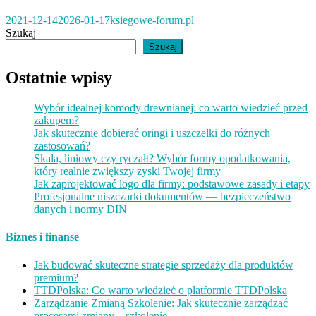
2021-12-14
2026-01-17
ksiegowe-forum.pl
Szukaj
Szukaj
Ostatnie wpisy
Wybór idealnej komody drewnianej: co warto wiedzieć przed
zakupem?
Jak skutecznie dobierać oringi i uszczelki do różnych
zastosowań?
Skala, liniowy czy ryczałt? Wybór formy opodatkowania,
który realnie zwiększy zyski Twojej firmy
Jak zaprojektować logo dla firmy: podstawowe zasady i etapy
Profesjonalne niszczarki dokumentów — bezpieczeństwo
danych i normy DIN
Biznes i finanse
Jak budować skuteczne strategie sprzedaży dla produktów
premium?
TTDPolska: Co warto wiedzieć o platformie TTDPolska
Zarządzanie Zmianą Szkolenie: Jak skutecznie zarządzać
procesami zmiany – szkolenie