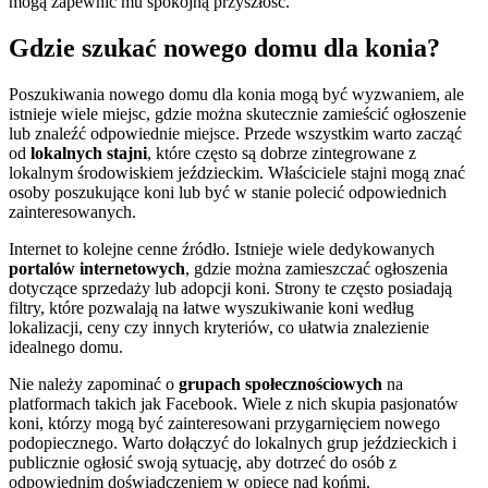
mogą zapewnić mu spokojną przyszłość.
Gdzie szukać nowego domu dla konia?
Poszukiwania nowego domu dla konia mogą być wyzwaniem, ale
istnieje wiele miejsc, gdzie można skutecznie zamieścić ogłoszenie
lub znaleźć odpowiednie miejsce. Przede wszystkim warto zacząć
od
lokalnych stajni
, które często są dobrze zintegrowane z
lokalnym środowiskiem jeździeckim. Właściciele stajni mogą znać
osoby poszukujące koni lub być w stanie polecić odpowiednich
zainteresowanych.
Internet to kolejne cenne źródło. Istnieje wiele dedykowanych
portalów internetowych
, gdzie można zamieszczać ogłoszenia
dotyczące sprzedaży lub adopcji koni. Strony te często posiadają
filtry, które pozwalają na łatwe wyszukiwanie koni według
lokalizacji, ceny czy innych kryteriów, co ułatwia znalezienie
idealnego domu.
Nie należy zapominać o
grupach społecznościowych
na
platformach takich jak Facebook. Wiele z nich skupia pasjonatów
koni, którzy mogą być zainteresowani przygarnięciem nowego
podopiecznego. Warto dołączyć do lokalnych grup jeździeckich i
publicznie ogłosić swoją sytuację, aby dotrzeć do osób z
odpowiednim doświadczeniem w opiece nad końmi.