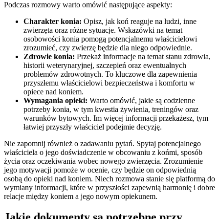
Podczas rozmowy warto omówić następujące aspekty:
Charakter konia:
Opisz, jak koń reaguje na ludzi, inne
zwierzęta oraz różne sytuacje. Wskazówki na temat
osobowości konia pomogą potencjalnemu właścicielowi
zrozumieć, czy zwierzę będzie dla niego odpowiednie.
Zdrowie konia:
Przekaż informacje na temat stanu zdrowia,
historii weterynaryjnej, szczepień oraz ewentualnych
problemów zdrowotnych. To kluczowe dla zapewnienia
przyszłemu właścicielowi bezpieczeństwa i komfortu w
opiece nad koniem.
Wymagania opieki:
Warto omówić, jakie są codzienne
potrzeby konia, w tym kwestia żywienia, treningów oraz
warunków bytowych. Im więcej informacji przekażesz, tym
łatwiej przyszły właściciel podejmie decyzję.
Nie zapomnij również o zadawaniu pytań. Spytaj potencjalnego
właściciela o jego doświadczenie w obcowaniu z końmi, sposób
życia oraz oczekiwania wobec nowego zwierzęcia. Zrozumienie
jego motywacji pomoże w ocenie, czy będzie on odpowiednią
osobą do opieki nad koniem. Niech rozmowa stanie się platformą do
wymiany informacji, które w przyszłości zapewnią harmonię i dobre
relacje między koniem a jego nowym opiekunem.
Jakie dokumenty są potrzebne przy