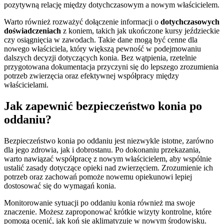
pozytywną relację między dotychczasowym a nowym właścicielem.
Warto również rozważyć dołączenie informacji o
dotychczasowych
doświadczeniach
z koniem, takich jak ukończone kursy jeździeckie
czy osiągnięcia w zawodach. Takie dane mogą być cenne dla
nowego właściciela, który większą pewność w podejmowaniu
dalszych decyzji dotyczących konia. Bez wątpienia, rzetelnie
przygotowana dokumentacja przyczyni się do lepszego zrozumienia
potrzeb zwierzęcia oraz efektywnej współpracy między
właścicielami.
Jak zapewnić bezpieczeństwo konia po
oddaniu?
Bezpieczeństwo konia po oddaniu jest niezwykle istotne, zarówno
dla jego zdrowia, jak i dobrostanu. Po dokonaniu przekazania,
warto nawiązać współpracę z nowym właścicielem, aby wspólnie
ustalić zasady dotyczące opieki nad zwierzęciem. Zrozumienie ich
potrzeb oraz zachowań pomoże nowemu opiekunowi lepiej
dostosować się do wymagań konia.
Monitorowanie sytuacji po oddaniu konia również ma swoje
znaczenie. Możesz zaproponować krótkie wizyty kontrolne, które
pomogą ocenić, jak koń się aklimatyzuje w nowym środowisku.