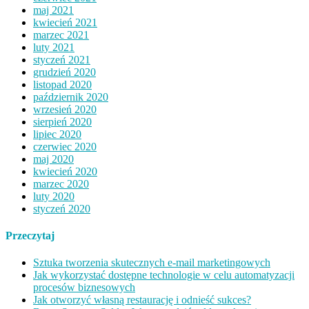
maj 2021
kwiecień 2021
marzec 2021
luty 2021
styczeń 2021
grudzień 2020
listopad 2020
październik 2020
wrzesień 2020
sierpień 2020
lipiec 2020
czerwiec 2020
maj 2020
kwiecień 2020
marzec 2020
luty 2020
styczeń 2020
Przeczytaj
Sztuka tworzenia skutecznych e-mail marketingowych
Jak wykorzystać dostępne technologie w celu automatyzacji
procesów biznesowych
Jak otworzyć własną restaurację i odnieść sukces?