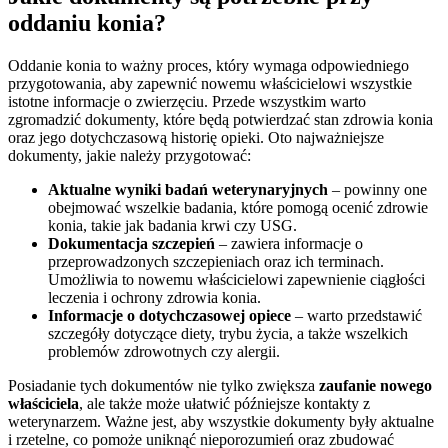
oddaniu konia?
Oddanie konia to ważny proces, który wymaga odpowiedniego
przygotowania, aby zapewnić nowemu właścicielowi wszystkie
istotne informacje o zwierzęciu. Przede wszystkim warto
zgromadzić dokumenty, które będą potwierdzać stan zdrowia konia
oraz jego dotychczasową historię opieki. Oto najważniejsze
dokumenty, jakie należy przygotować:
Aktualne wyniki badań weterynaryjnych
– powinny one
obejmować wszelkie badania, które pomogą ocenić zdrowie
konia, takie jak badania krwi czy USG.
Dokumentacja szczepień
– zawiera informacje o
przeprowadzonych szczepieniach oraz ich terminach.
Umożliwia to nowemu właścicielowi zapewnienie ciągłości
leczenia i ochrony zdrowia konia.
Informacje o dotychczasowej opiece
– warto przedstawić
szczegóły dotyczące diety, trybu życia, a także wszelkich
problemów zdrowotnych czy alergii.
Posiadanie tych dokumentów nie tylko zwiększa
zaufanie nowego
właściciela
, ale także może ułatwić późniejsze kontakty z
weterynarzem. Ważne jest, aby wszystkie dokumenty były aktualne
i rzetelne, co pomoże uniknąć nieporozumień oraz zbudować