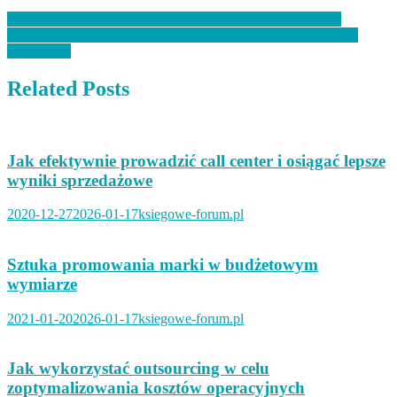
Nawigacja
10 najważniejszych zasad zarządzania finansami w biznesie
Komunikacja w zespole projektowym: jak osiągnąć efektywną
wpisu
współpracę
Related Posts
Jak efektywnie prowadzić call center i osiągać lepsze
wyniki sprzedażowe
2020-12-27
2026-01-17
ksiegowe-forum.pl
Sztuka promowania marki w budżetowym
wymiarze
2021-01-20
2026-01-17
ksiegowe-forum.pl
Jak wykorzystać outsourcing w celu
zoptymalizowania kosztów operacyjnych