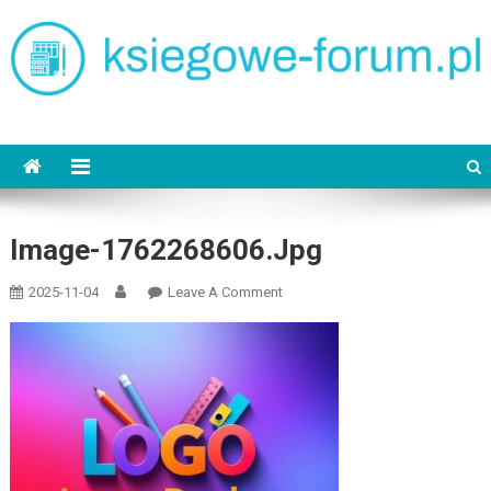
Skip
to
content
ksiegowe-forum.pl
Image-1762268606.jpg
On
2025-11-04
Leave A Comment
Image-
1762268606.jpg