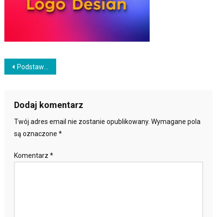
Nawigacja
Podstawy projektowania logo: kolory, typografia i narzędzia
wpisu
Dodaj komentarz
Twój adres email nie zostanie opublikowany.
Wymagane pola
są oznaczone
*
Komentarz
*