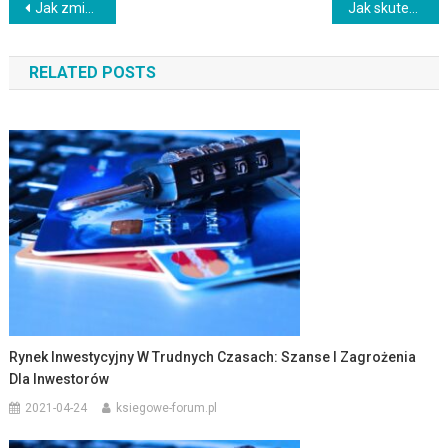
Nawigacja
Jak zminimalizować koszty operacyjne w firmie?
Jak skutecznie zarządzać zmianą w organizacji IT?
wpisu
RELATED POSTS
Rynek Inwestycyjny W Trudnych Czasach: Szanse I Zagrożenia
Dla Inwestorów
2021-04-24
ksiegowe-forum.pl