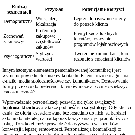
Rodzaj
Przykład
Potencjalne korzyści
segmentacji
Wiek, płeć,
Lepsze dopasowanie oferty
Demograficzna
lokalizacja
do potrzeb klienta
Preferencje
Identyfikacja lojalnych
Zachowań
zakupowe,
klientów, tworzenie
zakupowych
częstotliwość
programów lojalnościowych
zakupów
Styl życia,
Tworzenie komunikacji, która
Psychograficzna
wartości
rezonuje z emocjami klientów
Innym istotnym elementem personalizowanej komunikacji jest
wybór odpowiednich kanałów kontaktu. Klienci różnie reagują na
e-maile, media społecznościowe czy komunikatory. Dostosowanie
formy przekazu do preferencji klientów może znacznie zwiększyć
jego skuteczność.
Wprowadzenie personalizacji pozwala nie tylko zwiększyć
lojalność klientów
, ale także podnieść ich
satysfakcję
. Gdy klienci
czują, że oferta jest skierowana bezpośrednio do nich, są bardziej
skłonni do interakcji z marką oraz korzystania z jej produktów czy
usług. To z kolei może prowadzić do wyższych wskaźników
konwersji i lepszej rentowności. Personalizacja komunikacji to
inwestycja w relacje z klientami, która opłaca się na dłuższą metę.