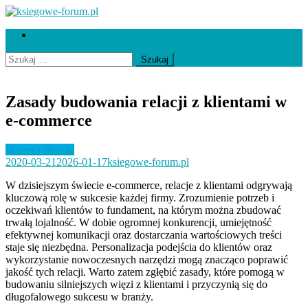
Skip
to
ksiegowe-forum.pl
Współpraca i kontakt
content
Szukaj:
Zasady budowania relacji z klientami w
e-commerce
Biznes i finanse
2020-03-21
2026-01-17
ksiegowe-forum.pl
W dzisiejszym świecie e-commerce, relacje z klientami odgrywają
kluczową rolę w sukcesie każdej firmy. Zrozumienie potrzeb i
oczekiwań klientów to fundament, na którym można zbudować
trwałą lojalność. W dobie ogromnej konkurencji, umiejętność
efektywnej komunikacji oraz dostarczania wartościowych treści
staje się niezbędna. Personalizacja podejścia do klientów oraz
wykorzystanie nowoczesnych narzędzi mogą znacząco poprawić
jakość tych relacji. Warto zatem zgłębić zasady, które pomogą w
budowaniu silniejszych więzi z klientami i przyczynią się do
długofalowego sukcesu w branży.