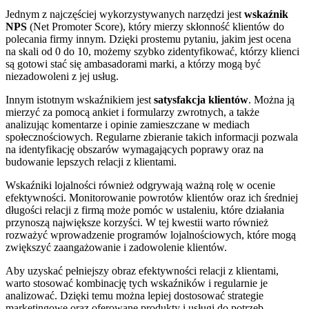
Jednym z najczęściej wykorzystywanych narzędzi jest
wskaźnik
NPS
(Net Promoter Score), który mierzy skłonność klientów do
polecania firmy innym. Dzięki prostemu pytaniu, jakim jest ocena
na skali od 0 do 10, możemy szybko zidentyfikować, którzy klienci
są gotowi stać się ambasadorami marki, a którzy mogą być
niezadowoleni z jej usług.
Innym istotnym wskaźnikiem jest
satysfakcja klientów
. Można ją
mierzyć za pomocą ankiet i formularzy zwrotnych, a także
analizując komentarze i opinie zamieszczane w mediach
społecznościowych. Regularne zbieranie takich informacji pozwala
na identyfikację obszarów wymagających poprawy oraz na
budowanie lepszych relacji z klientami.
Wskaźniki lojalności również odgrywają ważną rolę w ocenie
efektywności. Monitorowanie powrotów klientów oraz ich średniej
długości relacji z firmą może pomóc w ustaleniu, które działania
przynoszą największe korzyści. W tej kwestii warto również
rozważyć wprowadzenie programów lojalnościowych, które mogą
zwiększyć zaangażowanie i zadowolenie klientów.
Aby uzyskać pełniejszy obraz efektywności relacji z klientami,
warto stosować kombinację tych wskaźników i regularnie je
analizować. Dzięki temu można lepiej dostosować strategie
marketingowe oraz oferowane produkty i usługi do potrzeb