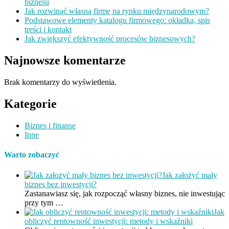
biznesu
Jak rozwinąć własną firmę na rynku międzynarodowym?
Podstawowe elementy katalogu firmowego: okładka, spis
treści i kontakt
Jak zwiększyć efektywność procesów biznesowych?
Najnowsze komentarze
Brak komentarzy do wyświetlenia.
Kategorie
Biznes i finanse
Inne
Warto zobaczyć
Jak założyć mały
biznes bez inwestycji?
Zastanawiasz się, jak rozpocząć własny biznes, nie inwestując
przy tym …
Jak
obliczyć rentowność inwestycji: metody i wskaźniki