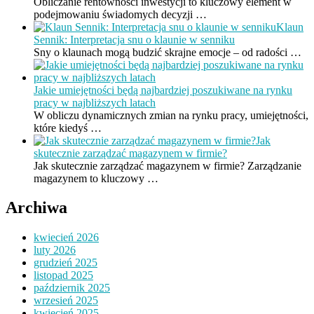
Obliczanie rentowności inwestycji to kluczowy element w
podejmowaniu świadomych decyzji …
Klaun
Sennik: Interpretacja snu o klaunie w senniku
Sny o klaunach mogą budzić skrajne emocje – od radości …
Jakie umiejętności będą najbardziej poszukiwane na rynku
pracy w najbliższych latach
W obliczu dynamicznych zmian na rynku pracy, umiejętności,
które kiedyś …
Jak
skutecznie zarządzać magazynem w firmie?
Jak skutecznie zarządzać magazynem w firmie? Zarządzanie
magazynem to kluczowy …
Archiwa
kwiecień 2026
luty 2026
grudzień 2025
listopad 2025
październik 2025
wrzesień 2025
kwiecień 2025