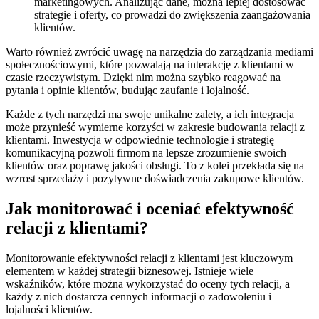
marketingowych. Analizując dane, można lepiej dostosować
strategie i oferty, co prowadzi do zwiększenia zaangażowania
klientów.
Warto również zwrócić uwagę na narzędzia do zarządzania mediami
społecznościowymi, które pozwalają na interakcję z klientami w
czasie rzeczywistym. Dzięki nim można szybko reagować na
pytania i opinie klientów, budując zaufanie i lojalność.
Każde z tych narzędzi ma swoje unikalne zalety, a ich integracja
może przynieść wymierne korzyści w zakresie budowania relacji z
klientami. Inwestycja w odpowiednie technologie i strategię
komunikacyjną pozwoli firmom na lepsze zrozumienie swoich
klientów oraz poprawę jakości obsługi. To z kolei przekłada się na
wzrost sprzedaży i pozytywne doświadczenia zakupowe klientów.
Jak monitorować i oceniać efektywność
relacji z klientami?
Monitorowanie efektywności relacji z klientami jest kluczowym
elementem w każdej strategii biznesowej. Istnieje wiele
wskaźników, które można wykorzystać do oceny tych relacji, a
każdy z nich dostarcza cennych informacji o zadowoleniu i
lojalności klientów.