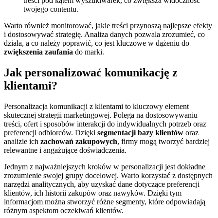
treści pod kątem wyszukiwarek, co zwiększa widoczność
twojego contentu.
Warto również monitorować, jakie treści przynoszą najlepsze efekty
i dostosowywać strategię. Analiza danych pozwala zrozumieć, co
działa, a co należy poprawić, co jest kluczowe w dążeniu do
zwiększenia zaufania
do marki.
Jak personalizować komunikację z
klientami?
Personalizacja komunikacji z klientami to kluczowy element
skutecznej strategii marketingowej. Polega na dostosowywaniu
treści, ofert i sposobów interakcji do indywidualnych potrzeb oraz
preferencji odbiorców. Dzięki
segmentacji bazy klientów
oraz
analizie ich
zachowań zakupowych
, firmy mogą tworzyć bardziej
relewantne i angażujące doświadczenia.
Jednym z najważniejszych kroków w personalizacji jest dokładne
zrozumienie swojej grupy docelowej. Warto korzystać z dostępnych
narzędzi analitycznych, aby uzyskać dane dotyczące preferencji
klientów, ich historii zakupów oraz nawyków. Dzięki tym
informacjom można stworzyć różne segmenty, które odpowiadają
różnym aspektom oczekiwań klientów.