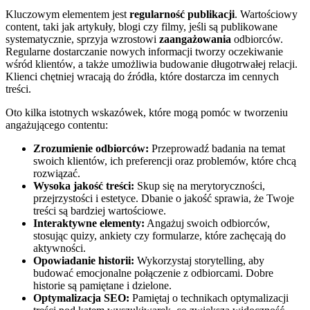
Kluczowym elementem jest
regularność publikacji
. Wartościowy
content, taki jak artykuły, blogi czy filmy, jeśli są publikowane
systematycznie, sprzyja wzrostowi
zaangażowania
odbiorców.
Regularne dostarczanie nowych informacji tworzy oczekiwanie
wśród klientów, a także umożliwia budowanie długotrwałej relacji.
Klienci chętniej wracają do źródła, które dostarcza im cennych
treści.
Oto kilka istotnych wskazówek, które mogą pomóc w tworzeniu
angażującego contentu:
Zrozumienie odbiorców:
Przeprowadź badania na temat
swoich klientów, ich preferencji oraz problemów, które chcą
rozwiązać.
Wysoka jakość treści:
Skup się na merytoryczności,
przejrzystości i estetyce. Dbanie o jakość sprawia, że Twoje
treści są bardziej wartościowe.
Interaktywne elementy:
Angażuj swoich odbiorców,
stosując quizy, ankiety czy formularze, które zachęcają do
aktywności.
Opowiadanie historii:
Wykorzystaj storytelling, aby
budować emocjonalne połączenie z odbiorcami. Dobre
historie są pamiętane i dzielone.
Optymalizacja SEO:
Pamiętaj o technikach optymalizacji