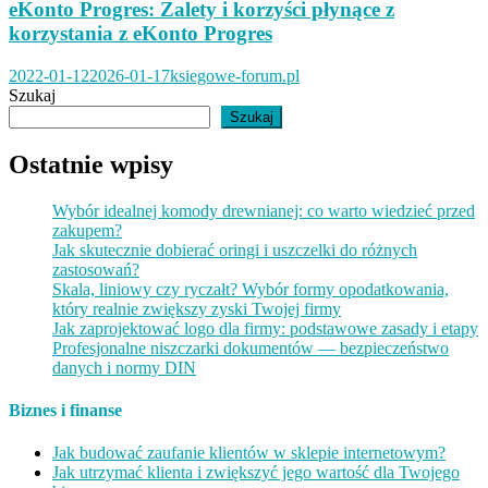
eKonto Progres: Zalety i korzyści płynące z
korzystania z eKonto Progres
2022-01-12
2026-01-17
ksiegowe-forum.pl
Szukaj
Szukaj
Ostatnie wpisy
Wybór idealnej komody drewnianej: co warto wiedzieć przed
zakupem?
Jak skutecznie dobierać oringi i uszczelki do różnych
zastosowań?
Skala, liniowy czy ryczałt? Wybór formy opodatkowania,
który realnie zwiększy zyski Twojej firmy
Jak zaprojektować logo dla firmy: podstawowe zasady i etapy
Profesjonalne niszczarki dokumentów — bezpieczeństwo
danych i normy DIN
Biznes i finanse
Jak budować zaufanie klientów w sklepie internetowym?
Jak utrzymać klienta i zwiększyć jego wartość dla Twojego