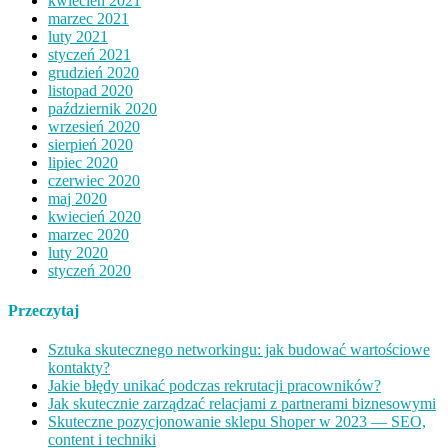
kwiecień 2021
marzec 2021
luty 2021
styczeń 2021
grudzień 2020
listopad 2020
październik 2020
wrzesień 2020
sierpień 2020
lipiec 2020
czerwiec 2020
maj 2020
kwiecień 2020
marzec 2020
luty 2020
styczeń 2020
Przeczytaj
Sztuka skutecznego networkingu: jak budować wartościowe
kontakty?
Jakie błędy unikać podczas rekrutacji pracowników?
Jak skutecznie zarządzać relacjami z partnerami biznesowymi
Skuteczne pozycjonowanie sklepu Shoper w 2023 — SEO,
content i techniki