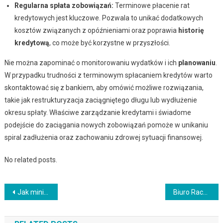
Regularna spłata zobowiązań:
Terminowe płacenie rat
kredytowych jest kluczowe. Pozwala to unikać dodatkowych
kosztów związanych z opóźnieniami oraz poprawia
historię
kredytową
, co może być korzystne w przyszłości.
Nie można zapominać o monitorowaniu wydatków i ich
planowaniu
.
W przypadku trudności z terminowym spłacaniem kredytów warto
skontaktować się z bankiem, aby omówić możliwe rozwiązania,
takie jak restrukturyzacja zaciągniętego długu lub wydłużenie
okresu spłaty. Właściwe zarządzanie kredytami i świadome
podejście do zaciągania nowych zobowiązań pomoże w unikaniu
spiral zadłużenia oraz zachowaniu zdrowej sytuacji finansowej.
No related posts.
Nawigacja
Jak minimalizować ryzyko inwestycyjne na rynkach finansowych?
Biuro Rachunkowe Katowice: Usługi rachunkowe w Katowicach – oferta dla firm
wpisu