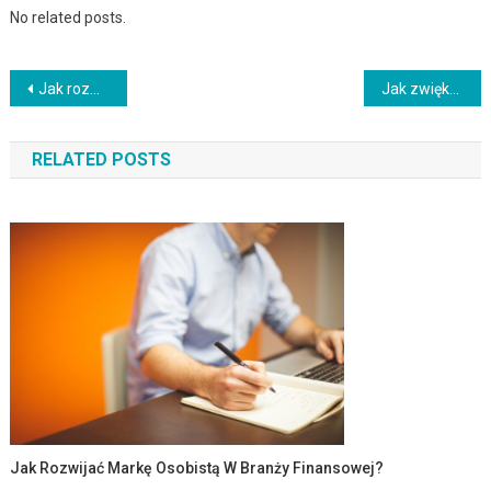
No related posts.
Nawigacja
Jak rozwinąć umiejętności przywódcze i motywować zespół?
Jak zwiększyć efektywność procesów biznesowych?
wpisu
RELATED POSTS
Jak Rozwijać Markę Osobistą W Branży Finansowej?