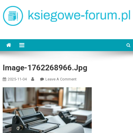
Skip
to
content
ksiegowe-forum.pl
Image-1762268966.jpg
On
2025-11-04
Leave A Comment
Image-
1762268966.jpg