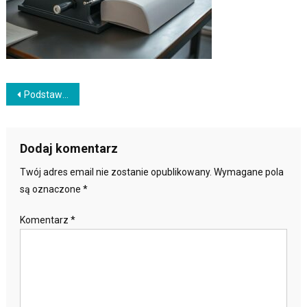
Nawigacja
Podstawowe urządzenia do introligacji: falcerki i bigówki
wpisu
Dodaj komentarz
Twój adres email nie zostanie opublikowany.
Wymagane pola
są oznaczone
*
Komentarz
*